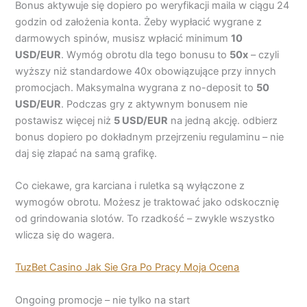
Bonus aktywuje się dopiero po weryfikacji maila w ciągu 24
godzin od założenia konta. Żeby wypłacić wygrane z
darmowych spinów, musisz wpłacić minimum
10
USD/EUR
. Wymóg obrotu dla tego bonusu to
50x
– czyli
wyższy niż standardowe 40x obowiązujące przy innych
promocjach. Maksymalna wygrana z no-deposit to
50
USD/EUR
. Podczas gry z aktywnym bonusem nie
postawisz więcej niż
5 USD/EUR
na jedną akcję. odbierz
bonus dopiero po dokładnym przejrzeniu regulaminu – nie
daj się złapać na samą grafikę.
Co ciekawe, gra karciana i ruletka są wyłączone z
wymogów obrotu. Możesz je traktować jako odskocznię
od grindowania slotów. To rzadkość – zwykle wszystko
wlicza się do wagera.
TuzBet Casino Jak Sie Gra Po Pracy Moja Ocena
Ongoing promocje – nie tylko na start