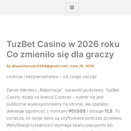
Skip
to
content
TuzBet Casino w 2026 roku
Co zmieniło się dla graczy
By
dilawarhussain2389@gmail.com
/
June 29, 2026
Licencja i bezpieczeństwo – od czego zacząć
Zanim klikniesz „Rejestracja”, sprawdź podstawy. TuzBet
Casino działa na licencji Curacao – numer nie jest
publicznie wyeksponowany na stronie, ale operator
deklaruje zgodność z normami
PCI DSS
i stosuje
TLS
. To
oznacza, że twoje dane są szyfrowane podczas przelewu.
Weryfikacja tożsamości wymaga skanu paszportu lub