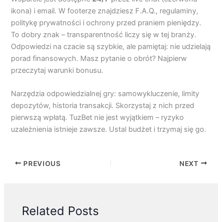
ikona) i email. W footerze znajdziesz F.A.Q., regulaminy,
politykę prywatności i ochrony przed praniem pieniędzy.
To dobry znak – transparentność liczy się w tej branży.
Odpowiedzi na czacie są szybkie, ale pamiętaj: nie udzielają
porad finansowych. Masz pytanie o obrót? Najpierw
przeczytaj warunki bonusu.
Narzędzia odpowiedzialnej gry: samowykluczenie, limity
depozytów, historia transakcji. Skorzystaj z nich przed
pierwszą wpłatą. TuzBet nie jest wyjątkiem – ryzyko
uzależnienia istnieje zawsze. Ustal budżet i trzymaj się go.
PREVIOUS
NEXT
Related Posts