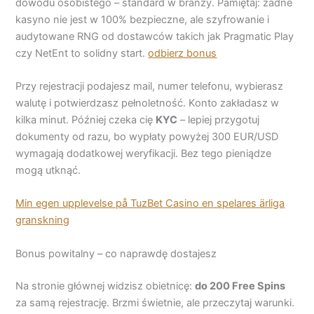
dowodu osobistego – standard w branży. Pamiętaj: żadne
kasyno nie jest w 100% bezpieczne, ale szyfrowanie i
audytowane RNG od dostawców takich jak Pragmatic Play
czy NetEnt to solidny start.
odbierz bonus
Przy rejestracji podajesz mail, numer telefonu, wybierasz
walutę i potwierdzasz pełnoletność. Konto zakładasz w
kilka minut. Później czeka cię
KYC
– lepiej przygotuj
dokumenty od razu, bo wypłaty powyżej 300 EUR/USD
wymagają dodatkowej weryfikacji. Bez tego pieniądze
mogą utknąć.
Min egen upplevelse på TuzBet Casino en spelares ärliga
granskning
Bonus powitalny – co naprawdę dostajesz
Na stronie głównej widzisz obietnicę:
do 200 Free Spins
za samą rejestrację. Brzmi świetnie, ale przeczytaj warunki.