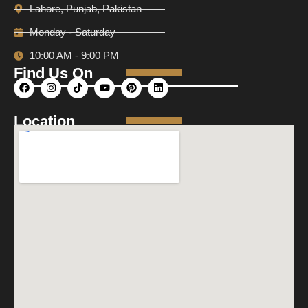
Lahore, Punjab, Pakistan
Monday - Saturday
10:00 AM - 9:00 PM
Find Us On
F
I
T
Y
P
L
a
n
i
o
i
i
c
s
k
u
n
n
e
t
t
t
t
k
Location
b
a
o
u
e
e
o
g
k
b
r
d
o
r
e
e
i
k
a
s
n
m
t