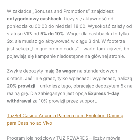
W zakładce „Bonuses and Promotions” znajdziesz
cotygodniowy cashback
. Liczy się aktywność od
poniedziałku 00:00 do niedzieli 18:00. Wysokość zależy od
statusu VIP: od
5% do 10%
. Wager dla cashbacku to tylko
3x
, ale musisz go aktywować w ciągu 3 dni. W footerze
jest sekcja „Unique promo codes” – warto tam zajrzeć, bo
pojawiają się kampanie niedostępne na głównej stronie.
Zwykłe depozyty mają
3x wager
na standardowych
slotach. Jeśli nie grasz, tylko wpłacasz i wypłacasz, naliczą
20% prowizji
– unikniesz tego, obracając depozytem 5x na
realną grę. Dla zabieganych jest opcja
Express 1-day
withdrawal
za 10% prowizji przez support.
TuzBet Casino Anuncia Parceria com Evolution Gaming
para Cassino ao Vivo
Program lojalnościowy TUZ REWARDS – liczby mówią