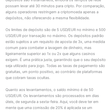
possam levar até 30 minutos para cripto. Por comparação,
alguns operadores restringem a criptomoeda apenas a
depósitos, não oferecendo a mesma flexibilidade.
Os limites de depósito são de 5 USD/EUR no mínimo e 500
USD/EUR por transação no máximo. Os depósitos padrão
estão sujeitos a um requisito de aposta de 3x, uma medida
comum para combater a lavagem de dinheiro, mas
ligeiramente superior ao 1x ou 2x que alguns casinos
exigem. É uma prática justa, garantindo que o seu depósito
seja utilizado para jogo. Todas as taxas de pagamento são
gratuitas, um ponto positivo, ao contrário de plataformas
que cobram taxas ocultas.
Quanto aos levantamentos, o saldo mínimo é de 50
USD/EUR. Os levantamentos são processados em dias
úteis, de segunda a sexta-feira. Aqui, você deve ter em
mente que uma comissão de 20% é aplicada se um