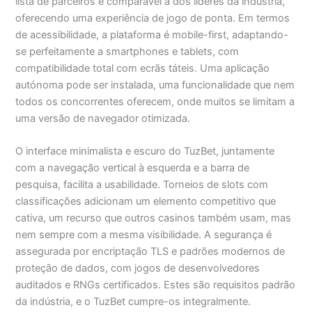
lista de parceiros é comparável à dos líderes da indústria,
oferecendo uma experiência de jogo de ponta. Em termos
de acessibilidade, a plataforma é mobile-first, adaptando-
se perfeitamente a smartphones e tablets, com
compatibilidade total com ecrãs táteis. Uma aplicação
autónoma pode ser instalada, uma funcionalidade que nem
todos os concorrentes oferecem, onde muitos se limitam a
uma versão de navegador otimizada.
O interface minimalista e escuro do TuzBet, juntamente
com a navegação vertical à esquerda e a barra de
pesquisa, facilita a usabilidade. Torneios de slots com
classificações adicionam um elemento competitivo que
cativa, um recurso que outros casinos também usam, mas
nem sempre com a mesma visibilidade. A segurança é
assegurada por encriptação TLS e padrões modernos de
proteção de dados, com jogos de desenvolvedores
auditados e RNGs certificados. Estes são requisitos padrão
da indústria, e o TuzBet cumpre-os integralmente.