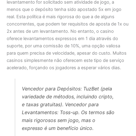
levantamento for solicitado sem atividade de jogo, a
menos que o depósito tenha sido apostado 5x em jogo
real. Esta política é mais rigorosa do que a de alguns
concorrentes, que podem ter requisitos de aposta de 1x ou
2x antes de um levantamento. No entanto, o casino
oferece levantamentos expressos em 1 dia através do
suporte, por uma comissão de 10%, uma opção valiosa
para quem precisa de velocidade, apesar do custo. Muitos
casinos simplesmente não oferecem este tipo de serviço
acelerado, forçando os jogadores a esperar vários dias.
Vencedor para Depósitos: TuzBet (pela
variedade de métodos, incluindo cripto,
e taxas gratuitas). Vencedor para
Levantamentos: Toss-up. Os termos são
mais rigorosos sem jogo, mas o
expresso é um benefício único.