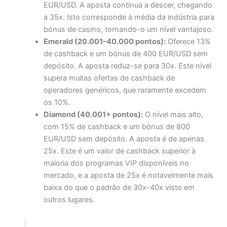
EUR/USD. A aposta continua a descer, chegando
a 35x. Isto corresponde à média da indústria para
bónus de casino, tornando-o um nível vantajoso.
Emerald (20.001–40.000 pontos):
Oferece 13%
de cashback e um bónus de 400 EUR/USD sem
depósito. A aposta reduz-se para 30x. Este nível
supera muitas ofertas de cashback de
operadores genéricos, que raramente excedem
os 10%.
Diamond (40.001+ pontos):
O nível mais alto,
com 15% de cashback e um bónus de 800
EUR/USD sem depósito. A aposta é de apenas
25x. Este é um valor de cashback superior à
maioria dos programas VIP disponíveis no
mercado, e a aposta de 25x é notavelmente mais
baixa do que o padrão de 30x-40x visto em
outros lugares.