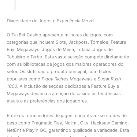
Diversidade de Jogos e Experiência Móvel
O TuzBet Casino apresenta milhares de jogos, com
categorias que incluem Slots, Jackpots, Torneios, Feature
Buy, Megaways, Jogos de Mesa, Lotaria, Jogos de
Tabuleiro e Turbo. Esta vasta seleção compete diretamente
com as bibliotecas de jogos dos maiores operadores do
setor. Os slots são o produto principal, com títulos
populares como
Piggy Riches Megaways
e
Sugar Rush
1000
. A inclusão de seções dedicadas a Feature Buy e
Megaways destaca a atenção do casino às tendências
atuais e às preferências dos jogadores.
Entre os fornecedores de jogos, encontram-se nomes de
peso como Pragmatic Play, Nolimit City, Hacksaw Gaming,
NetEnt e Play’n GO, garantindo qualidade e variedade. Esta