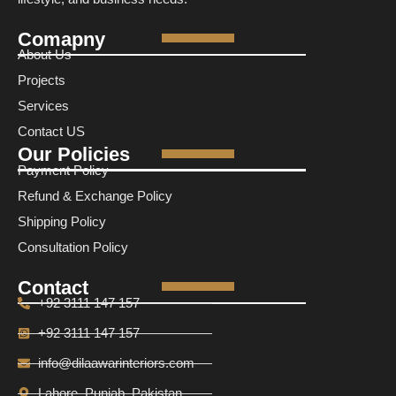
Comapny
About Us
Projects
Services
Contact US
Our Policies
Payment Policy
Refund & Exchange Policy
Shipping Policy
Consultation Policy
Contact
+92 3111 147 157
+92 3111 147 157
info@dilaawarinteriors.com
Lahore, Punjab, Pakistan