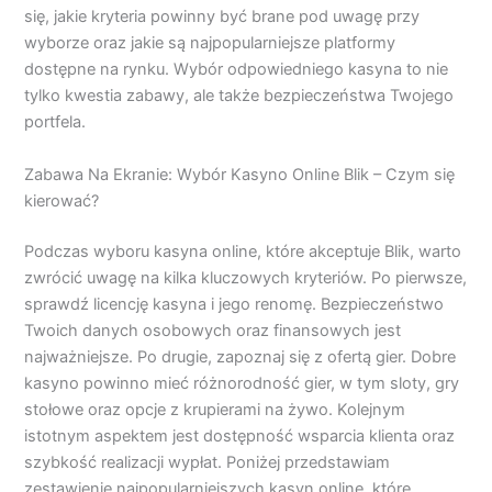
się, jakie kryteria powinny być brane pod uwagę przy
wyborze oraz jakie są najpopularniejsze platformy
dostępne na rynku. Wybór odpowiedniego kasyna to nie
tylko kwestia zabawy, ale także bezpieczeństwa Twojego
portfela.
Zabawa Na Ekranie: Wybór Kasyno Online Blik – Czym się
kierować?
Podczas wyboru kasyna online, które akceptuje Blik, warto
zwrócić uwagę na kilka kluczowych kryteriów. Po pierwsze,
sprawdź licencję kasyna i jego renomę. Bezpieczeństwo
Twoich danych osobowych oraz finansowych jest
najważniejsze. Po drugie, zapoznaj się z ofertą gier. Dobre
kasyno powinno mieć różnorodność gier, w tym sloty, gry
stołowe oraz opcje z krupierami na żywo. Kolejnym
istotnym aspektem jest dostępność wsparcia klienta oraz
szybkość realizacji wypłat. Poniżej przedstawiam
zestawienie najpopularniejszych kasyn online, które