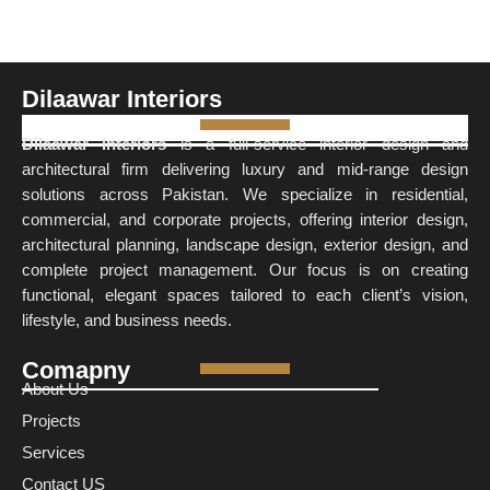
Dilaawar Interiors
Dilaawar Interiors
is a full-service interior design and
architectural firm delivering luxury and mid-range design
solutions across Pakistan. We specialize in residential,
commercial, and corporate projects, offering interior design,
architectural planning, landscape design, exterior design, and
complete project management. Our focus is on creating
functional, elegant spaces tailored to each client’s vision,
lifestyle, and business needs.
Comapny
About Us
Projects
Services
Contact US