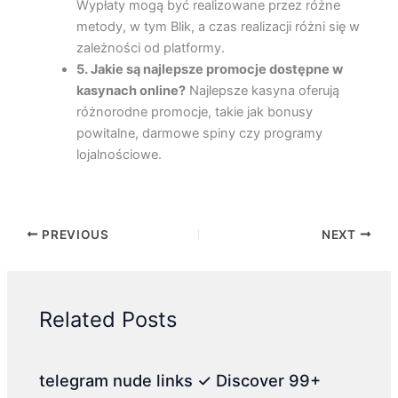
Wypłaty mogą być realizowane przez różne
metody, w tym Blik, a czas realizacji różni się w
zależności od platformy.
5. Jakie są najlepsze promocje dostępne w
kasynach online?
Najlepsze kasyna oferują
różnorodne promocje, takie jak bonusy
powitalne, darmowe spiny czy programy
lojalnościowe.
PREVIOUS
NEXT
Related Posts
telegram nude links ✓ Discover 99+