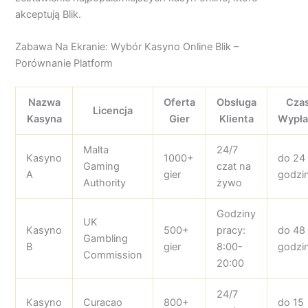
akceptują Blik.
Zabawa Na Ekranie: Wybór Kasyno Online Blik –
Porównanie Platform
Nazwa
Oferta
Obsługa
Cza
Licencja
Kasyna
Gier
Klienta
Wypła
Malta
24/7
Kasyno
1000+
do 24
Gaming
czat na
A
gier
godzi
Authority
żywo
Godziny
UK
Kasyno
500+
pracy:
do 48
Gambling
B
gier
8:00-
godzi
Commission
20:00
24/7
Kasyno
Curacao
800+
do 15