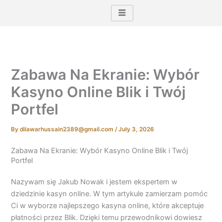
Skip
to
content
Zabawa Na Ekranie: Wybór
Kasyno Online Blik i Twój
Portfel
By
dilawarhussain2389@gmail.com
/
July 3, 2026
Zabawa Na Ekranie: Wybór Kasyno Online Blik i Twój
Portfel
Nazywam się Jakub Nowak i jestem ekspertem w
dziedzinie kasyn online. W tym artykule zamierzam pomóc
Ci w wyborze najlepszego kasyna online, które akceptuje
płatności przez Blik. Dzięki temu przewodnikowi dowiesz