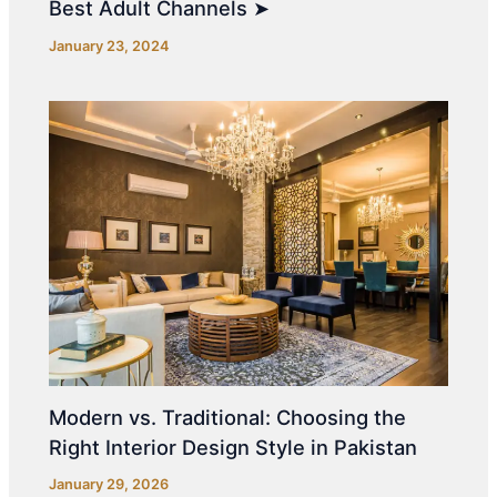
Best Adult Channels ➤
January 23, 2024
Modern vs. Traditional: Choosing the
Right Interior Design Style in Pakistan
January 29, 2026