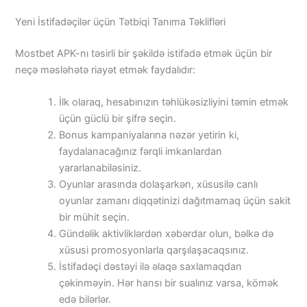
Yeni İstifadəçilər üçün Tətbiqi Tanıma Təklifləri
Mostbet APK-nı təsirli bir şəkildə istifadə etmək üçün bir
neçə məsləhətə riayət etmək faydalıdır:
İlk olaraq, hesabınızın təhlükəsizliyini təmin etmək
üçün güclü bir şifrə seçin.
Bonus kampaniyalarına nəzər yetirin ki,
faydalanacağınız fərqli imkanlardan
yararlanabiləsiniz.
Oyunlar arasında dolaşarkən, xüsusilə canlı
oyunlar zamanı diqqətinizi dağıtmamaq üçün sakit
bir mühit seçin.
Gündəlik aktivliklərdən xəbərdar olun, bəlkə də
xüsusi promosyonlarla qarşılaşacaqsınız.
İstifadəçi dəstəyi ilə əlaqə saxlamaqdan
çəkinməyin. Hər hansı bir sualınız varsa, kömək
edə bilərlər.