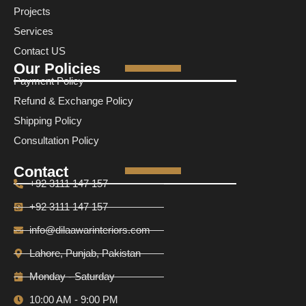
Projects
Services
Contact US
Our Policies
Payment Policy
Refund & Exchange Policy
Shipping Policy
Consultation Policy
Contact
+92 3111 147 157
+92 3111 147 157
info@dilaawarinteriors.com
Lahore, Punjab, Pakistan
Monday - Saturday
10:00 AM - 9:00 PM