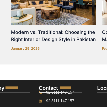
Modern vs. Traditional: Choosing the
Co
Right Interior Design Style in Pakistan
Ma
January 29, 2026
Fe
ny
Contact
Loc
+92 3111 147 157
+92 3111 147 157