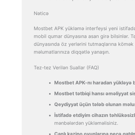
Nəticə
Mostbet APK yükləmə interfeysi yeni istifadəçi
mobil qumar dünyasına asan girə bilsinlər. Tət
dünyasında öz yerlərini tutmaqlarına kömək e
məlumatlarınıza diqqətlə yanaşın.
Tez-tez Verilən Suallar (FAQ)
Mostbet APK-nı haradan yükləyə 
Mostbet tətbiqi hansı əməliyyat sis
Qeydiyyat üçün tələb olunan məlum
İstifadə etdiyim cihazın təhlükəsi
mənbələrdən yükləməlisiniz.
Canlı kazino oyunlarına necə qatıl