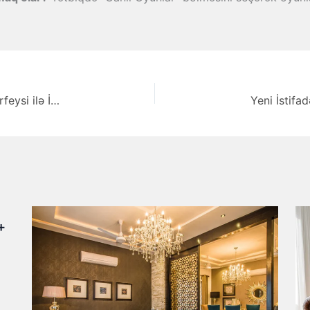
Yeni İstifadəçilər Üçün Mostbet APK Endirmə İnterfeysi ilə İstiqamətlənmək
+