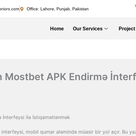
eriors.com
Office: Lahore, Punjab, Pakistan
Home
Our Services
Project
ün Mostbet APK Endirmə İnterfe
 İnterfeysi ilə İstiqamətlənmək
interfeysi, mobil qumar aləmində müasir bir yol açır. Bu ya