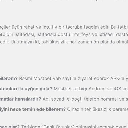
lər üçün rahat və intuitiv bir təcrübə təqdim edir. Bu tətbiq
biqin istifadəsi, istifadəçi dostu interfeys və ixtisaslı dəstə
dir. Unutmayın ki, təhlükəsizlik hər zaman ön planda olmalı
bilərəm?
Rəsmi Mostbet veb saytını ziyarət edərək APK-nı yü
temləri ilə uyğun gəlir?
Mostbet tətbiqi Android və iOS əmə
atlar hansılardır?
Ad, soyad, e-poçt, telefon nömrəsi və şif
zliyini necə təmin edə bilərəm?
Cihazın təhlükəsizlik paramet
maq olar?
Tətbiqdə “Canlı Oyunlar” bölməsini seçərək oyunl