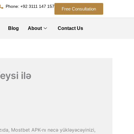
Phone: +92 3111 147 157
Free Consultation
Blog
About
Contact Us
ysi ilə
zıda, Mostbet APK-nı necə yükləyəcəyinizi,