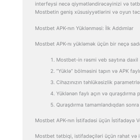
interfeysi necə qiymətləndirəcəyinizi və tətb
Mostbetin geniş xüsusiyyətlərini və oyun t
Mostbet APK-nın Yüklənməsi: İlk Addımlar
Mostbet APK-nı yükləmək üçün bir neçə sadə 
Mostbet-in rəsmi veb saytına daxil 
“Yüklə” bölməsini tapın və APK faylı
Cihazınızın təhlükəsizlik parametr
Yüklənən faylı açın və quraşdırma 
Quraşdırma tamamlandıqdan sonra t
Mostbet APK-nın İstifadəsi üçün İstifadəyə V
Mostbet tətbiqi, istifadəçiləri üçün rahat və 