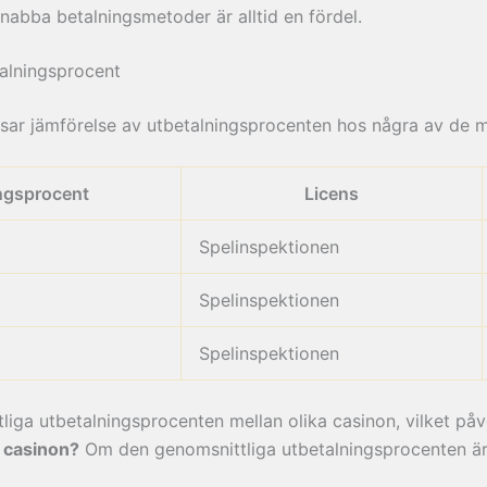
nabba betalningsmetoder är alltid en fördel.
talningsprocent
isar jämförelse av utbetalningsprocenten hos några av de 
ngsprocent
Licens
Spelinspektionen
Spelinspektionen
Spelinspektionen
tliga utbetalningsprocenten mellan olika casinon, vilket påv
 casinon?
Om den genomsnittliga utbetalningsprocenten är e