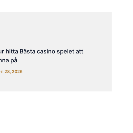
r hitta Bästa casino spelet att
nna på
ril 28, 2026