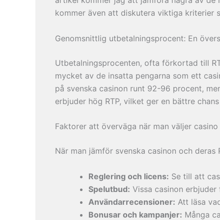
artikel kommer jag att jämföra några av de m
kommer även att diskutera viktiga kriterier 
Genomsnittlig utbetalningsprocent: En övers
Utbetalningsprocenten, ofta förkortad till R
mycket av de insatta pengarna som ett casino
på svenska casinon runt 92-96 procent, men
erbjuder hög RTP, vilket ger en bättre chans 
Faktorer att överväga när man väljer casino
När man jämför svenska casinon och deras RTP
Reglering och licens:
Se till att ca
Spelutbud:
Vissa casinon erbjuder 
Användarrecensioner:
Att läsa vad
Bonusar och kampanjer:
Många cas