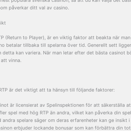
est populära svenska casinon, så att du kan välja det bästa
som påverkar ditt val av casino.
ikt
TP (Return to Player), är en viktig faktor att beakta när ma
 betalar tillbaka till spelarna över tid. Generellt sett lig
 detta kan variera. När man letar efter det bästa casinot 
att vinna.
 är det viktigt att ta hänsyn till följande faktorer:
sinot är licensierat av Spelinspektionen för att säkerställa att
fler spel med hög RTP än andra, vilket kan påverka din spe
 andra spelare säger om deras erfarenheter kan ge insikt i 
inon erbjuder lockande bonusar som kan förbättra din tot