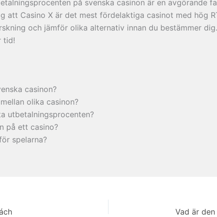
etalningsprocenten på svenska casinon är en avgörande fak
g att Casino X är det mest fördelaktiga casinot med hög R
rskning och jämför olika alternativ innan du bestämmer dig.
 tid!
venska casinon?
mellan olika casinon?
ta utbetalningsprocenten?
n på ett casino?
för spelarna?
kách