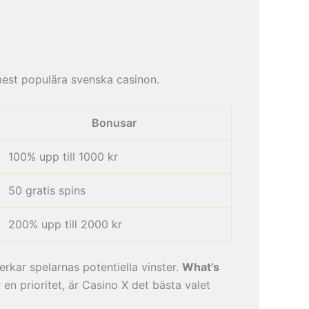
mest populära svenska casinon.
Bonusar
100% upp till 1000 kr
50 gratis spins
200% upp till 2000 kr
erkar spelarnas potentiella vinster.
What’s
n prioritet, är Casino X det bästa valet