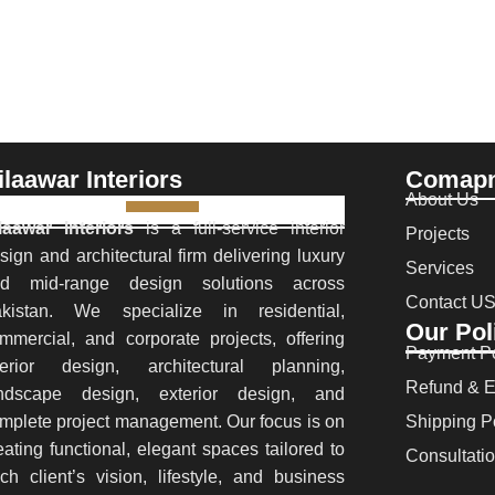
ilaawar Interiors
Comap
About Us
laawar Interiors
is a full-service interior
Projects
sign and architectural firm delivering luxury
Services
d mid-range design solutions across
Contact U
kistan. We specialize in residential,
Our Pol
mmercial, and corporate projects, offering
Payment Po
terior design, architectural planning,
Refund & E
ndscape design, exterior design, and
Shipping P
mplete project management. Our focus is on
eating functional, elegant spaces tailored to
Consultatio
ch client’s vision, lifestyle, and business