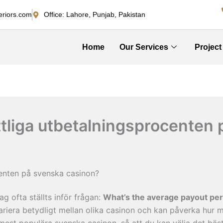
eriors.com
Office: Lahore, Punjab, Pakistan
Home
Our Services
Project
tliga utbetalningsprocenten 
enten på svenska casinon?
g ofta ställts inför frågan:
What’s the average payout pe
riera betydligt mellan olika casinon och kan påverka hur my