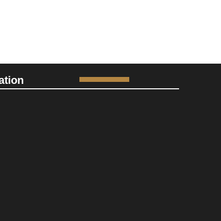
ation