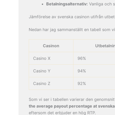
Betalningsalternativ:
Vanliga och s
Jämförelse av svenska casinon utifrån utbe
Nedan har jag sammanställt en tabell som v
Casinon
Utbetalni
Casino X
96%
Casino Y
94%
Casino Z
92%
Som vi ser i tabellen varierar den genomsnit
the average payout percentage at svenska
eftersom det erbjuder en hög RTP.