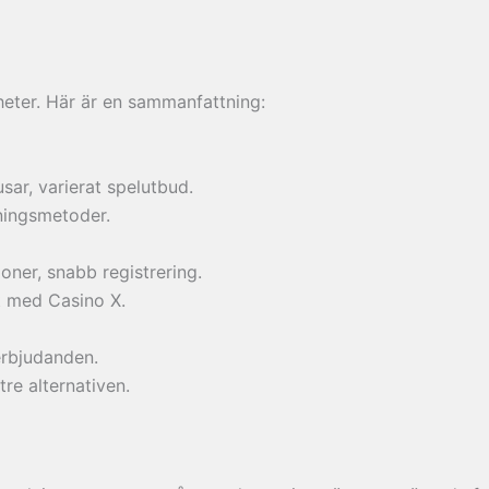
heter. Här är en sammanfattning:
sar, varierat spelutbud.
ningsmetoder.
oner, snabb registrering.
t med Casino X.
erbjudanden.
re alternativen.