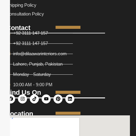
Shipping Policy
Consultation Policy
Contact
+92 3111 147 157
+92 3111 147 157
info@dilaawarinteriors.com
Lahore, Punjab, Pakistan
Monday - Saturday
10:00 AM - 9:00 PM
Find Us On
F
I
T
Y
P
L
a
n
i
o
i
i
c
s
k
u
n
n
e
t
t
t
t
k
Location
b
a
o
u
e
e
o
g
k
b
r
d
o
r
e
e
i
k
a
s
n
m
t