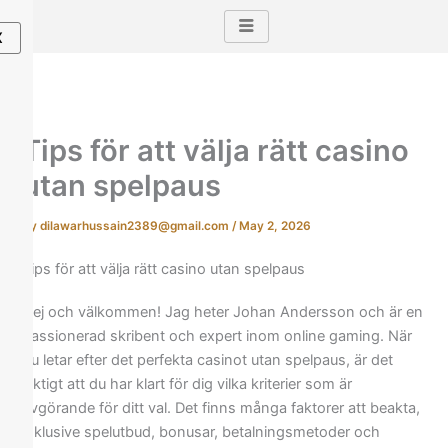
Skip
to
X
content
Tips för att välja rätt casino
utan spelpaus
By
dilawarhussain2389@gmail.com
/
May 2, 2026
Tips för att välja rätt casino utan spelpaus
Hej och välkommen! Jag heter Johan Andersson och är en
passionerad skribent och expert inom online gaming. När
du letar efter det perfekta casinot utan spelpaus, är det
viktigt att du har klart för dig vilka kriterier som är
avgörande för ditt val. Det finns många faktorer att beakta,
inklusive spelutbud, bonusar, betalningsmetoder och