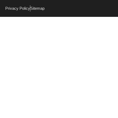
Privacy Policy
Sitemap