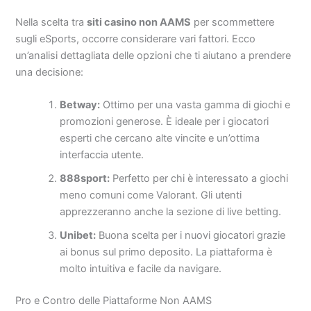
Nella scelta tra
siti casino non AAMS
per scommettere
sugli eSports, occorre considerare vari fattori. Ecco
un’analisi dettagliata delle opzioni che ti aiutano a prendere
una decisione:
Betway:
Ottimo per una vasta gamma di giochi e
promozioni generose. È ideale per i giocatori
esperti che cercano alte vincite e un’ottima
interfaccia utente.
888sport:
Perfetto per chi è interessato a giochi
meno comuni come Valorant. Gli utenti
apprezzeranno anche la sezione di live betting.
Unibet:
Buona scelta per i nuovi giocatori grazie
ai bonus sul primo deposito. La piattaforma è
molto intuitiva e facile da navigare.
Pro e Contro delle Piattaforme Non AAMS