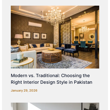
Modern vs. Traditional: Choosing the
Right Interior Design Style in Pakistan
January 29, 2026