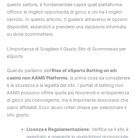
questo settore, è fondamentale capire quali piattaforme
offrono le migliori opportunità di gioco e chi ha il miglior
servizio. In questo articolo, ti guiderò attraverso le opzioni
disponibili, aiutandoti a prendere una decisione informata
su dove scommettere.
L’Importanza di Scegliere il Giusto Sito di Scommesse per
eSports
Quando parliamo dell’
Rise of eSports Betting on siti
casino non AAMS Platforms
, la prima cosa da considerare
è la sicurezza e la legalità del sito. I portali di betting non
AAMS possono offrire quote più favorevoli e un’esperienza
di gioco più coinvolgente, ma è importante assicurarsi che
siano affidabili. Ecco alcuni criteri chiave per selezionare il
sito giusto:
Licenza e Regolamentazione:
Verifica se il sito è
registrato e operante in giurisdizioni riconosciute.