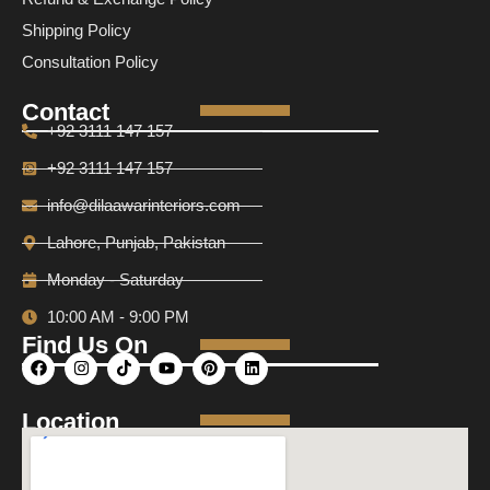
Shipping Policy
Consultation Policy
Contact
+92 3111 147 157
+92 3111 147 157
info@dilaawarinteriors.com
Lahore, Punjab, Pakistan
Monday - Saturday
10:00 AM - 9:00 PM
Find Us On
F
I
T
Y
P
L
a
n
i
o
i
i
c
s
k
u
n
n
e
t
t
t
t
k
Location
b
a
o
u
e
e
o
g
k
b
r
d
o
r
e
e
i
k
a
s
n