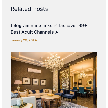
Related Posts
telegram nude links ✓ Discover 99+
Best Adult Channels ➤
January 23, 2024