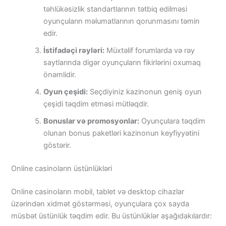
təhlükəsizlik standartlarının tətbiq edilməsi
oyunçuların məlumatlarının qorunmasını təmin
edir.
İstifadəçi rəyləri:
Müxtəlif forumlarda və rəy
saytlarında digər oyunçuların fikirlərini oxumaq
önəmlidir.
Oyun çeşidi:
Seçdiyiniz kazinonun geniş oyun
çeşidi təqdim etməsi mütləqdir.
Bonuslar və promosyonlar:
Oyunçulara təqdim
olunan bonus paketləri kazinonun keyfiyyətini
göstərir.
Online casinoların üstünlükləri
Online casinoların mobil, tablet və desktop cihazlar
üzərindən xidmət göstərməsi, oyunçulara çox sayda
müsbət üstünlük təqdim edir. Bu üstünlüklər aşağıdakılardır: