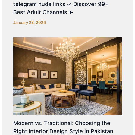
telegram nude links ✓ Discover 99+
Best Adult Channels ➤
January 23, 2024
Modern vs. Traditional: Choosing the
Right Interior Design Style in Pakistan