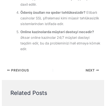
daxil edilir.
Ödəniş üsulları nə qədər təhlükəsizdir?
Etibarlı
casinolar SSL şifrələməsi kimi müasir təhlükəsizlik
sistemlərindən istifadə edir.
Online kazinolarda müştəri dəstəyi necədir?
Əksər online kazinolar 24/7 müştəri dəstəyi
təqdim edir, bu da probleminizi həll etməyə kömək
edir.
PREVIOUS
NEXT
Related Posts