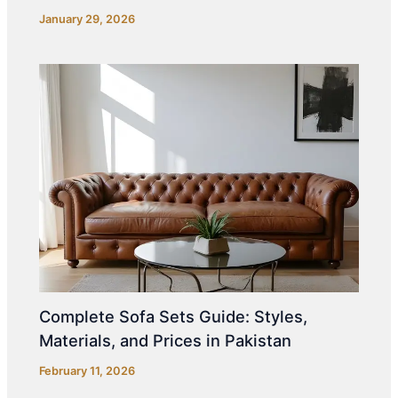
January 29, 2026
Complete Sofa Sets Guide: Styles,
Materials, and Prices in Pakistan
February 11, 2026