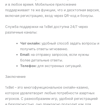
и в любое время. Мобильное приложение
поддерживает те же функции, что и десктопная версия,
включая регистрацию, вход через QR-код и бонусы.
Служба поддержки на 1xBet доступна 24/7 через
различные каналы:
Чат онлайн:
удобный способ задать вопросы и
получить ответы мгновенно.
Email:
на отправку запросов, если нужны
более детальные ответы.
Телефон:
для экстренных ситуаций.
Заключение
1xBet – это многофункциональное онлайн-казино,
которое удовлетворит любые потребности азартных
игроков. С разнообразием игр, удобной регистрацией
и безопасностью, оно прекрасно подходит как для