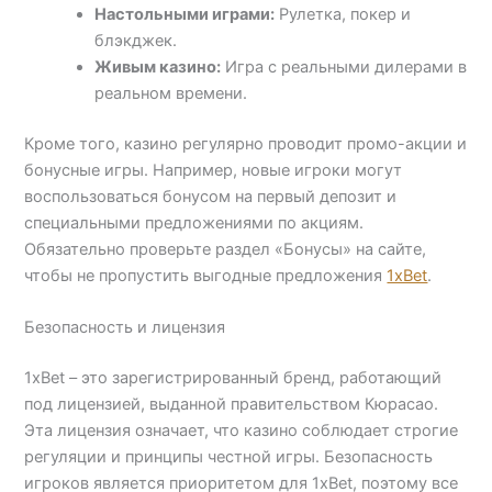
Настольными играми:
Рулетка, покер и
блэкджек.
Живым казино:
Игра с реальными дилерами в
реальном времени.
Кроме того, казино регулярно проводит промо-акции и
бонусные игры. Например, новые игроки могут
воспользоваться бонусом на первый депозит и
специальными предложениями по акциям.
Обязательно проверьте раздел «Бонусы» на сайте,
чтобы не пропустить выгодные предложения
1xBet
.
Безопасность и лицензия
1xBet – это зарегистрированный бренд, работающий
под лицензией, выданной правительством Кюрасао.
Эта лицензия означает, что казино соблюдает строгие
регуляции и принципы честной игры. Безопасность
игроков является приоритетом для 1xBet, поэтому все