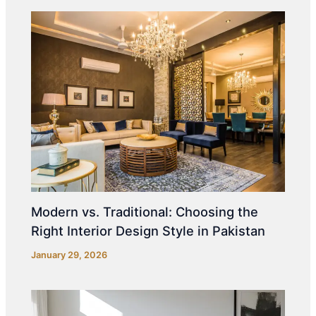
Modern vs. Traditional: Choosing the
Right Interior Design Style in Pakistan
January 29, 2026