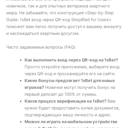
новичков, так и для опытных ветеранов азартного
мира. Не забывайте, что конструкция «Step-by-Step
Guide: 1xBet вход через QR-код Simplified for Users»
поможет вам легко получить доступ к вашему аккаунту
и наслаждаться азартным досугом.
Часто задаваемые вопросы (FAQ)
Как выполнить вход через QR-код на 1xBet?
Просто откройте приложение, выберите вход
через QR-код и просканируйте его на сайте.
Какие бонусы предлагает 1xBet для новых
игроков?
Новички могут получить бонус на
первый депозит до 100% от суммы.
Каков процесс верификации на 1xBet?
Вам
нужно будет предоставить копии документов,
подтверждающих вашу личность и адрес.
Можно ли играть на мобильном устройстве