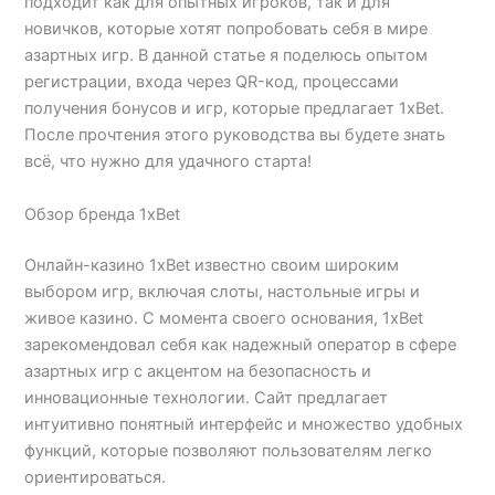
подходит как для опытных игроков, так и для
новичков, которые хотят попробовать себя в мире
азартных игр. В данной статье я поделюсь опытом
регистрации, входа через QR-код, процессами
получения бонусов и игр, которые предлагает 1xBet.
После прочтения этого руководства вы будете знать
всё, что нужно для удачного старта!
Обзор бренда 1xBet
Онлайн-казино 1xBet известно своим широким
выбором игр, включая слоты, настольные игры и
живое казино. С момента своего основания, 1xBet
зарекомендовал себя как надежный оператор в сфере
азартных игр с акцентом на безопасность и
инновационные технологии. Сайт предлагает
интуитивно понятный интерфейс и множество удобных
функций, которые позволяют пользователям легко
ориентироваться.