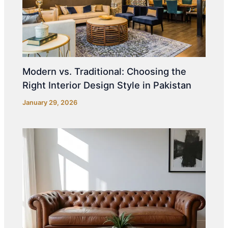
Modern vs. Traditional: Choosing the
Right Interior Design Style in Pakistan
January 29, 2026