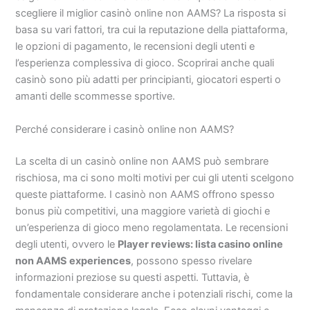
scegliere il miglior casinò online non AAMS? La risposta si
basa su vari fattori, tra cui la reputazione della piattaforma,
le opzioni di pagamento, le recensioni degli utenti e
l’esperienza complessiva di gioco. Scoprirai anche quali
casinò sono più adatti per principianti, giocatori esperti o
amanti delle scommesse sportive.
Perché considerare i casinò online non AAMS?
La scelta di un casinò online non AAMS può sembrare
rischiosa, ma ci sono molti motivi per cui gli utenti scelgono
queste piattaforme. I casinò non AAMS offrono spesso
bonus più competitivi, una maggiore varietà di giochi e
un’esperienza di gioco meno regolamentata. Le recensioni
degli utenti, ovvero le
Player reviews: lista casino online
non AAMS experiences
, possono spesso rivelare
informazioni preziose su questi aspetti. Tuttavia, è
fondamentale considerare anche i potenziali rischi, come la