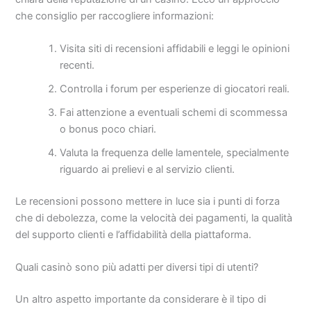
che consiglio per raccogliere informazioni:
Visita siti di recensioni affidabili e leggi le opinioni
recenti.
Controlla i forum per esperienze di giocatori reali.
Fai attenzione a eventuali schemi di scommessa
o bonus poco chiari.
Valuta la frequenza delle lamentele, specialmente
riguardo ai prelievi e al servizio clienti.
Le recensioni possono mettere in luce sia i punti di forza
che di debolezza, come la velocità dei pagamenti, la qualità
del supporto clienti e l’affidabilità della piattaforma.
Quali casinò sono più adatti per diversi tipi di utenti?
Un altro aspetto importante da considerare è il tipo di