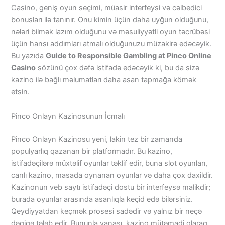
Casino, geniş oyun seçimi, müasir interfeysi və cəlbedici
bonusları ilə tanınır. Onu kimin üçün daha uyğun olduğunu,
nələri bilmək lazım olduğunu və məsuliyyətli oyun təcrübəsi
üçün hansı addımları atmalı olduğunuzu müzakirə edəcəyik.
Bu yazıda
Guide to Responsible Gambling at Pinco Online
Casino
sözünü çox dəfə istifadə edəcəyik ki, bu da sizə
kazino ilə bağlı məlumatları daha asan tapmağa kömək
etsin.
Pinco Onlayn Kazinosunun İcmalı
Pinco Onlayn Kazinosu yeni, lakin tez bir zamanda
populyarlıq qazanan bir platformadır. Bu kazino,
istifadəçilərə müxtəlif oyunlar təklif edir, buna slot oyunları,
canlı kazino, masada oynanan oyunlar və daha çox daxildir.
Kazinonun veb saytı istifadəçi dostu bir interfeysə malikdir;
burada oyunlar arasında asanlıqla keçid edə bilərsiniz.
Qeydiyyatdan keçmək prosesi sadədir və yalnız bir neçə
dəqiqə tələb edir. Bununla yanaşı, kazino mütəmadi olaraq