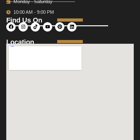
Monday - Saturday
10:00 AM - 9:00 PM
Find Us On
F
I
T
Y
P
L
a
n
i
o
i
i
c
s
k
u
n
n
e
t
t
t
t
k
Location
b
a
o
u
e
e
o
g
k
b
r
d
o
r
e
e
i
k
a
s
n
m
t