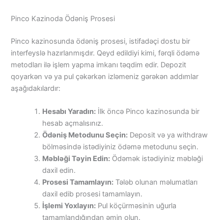
Pinco Kazinoda Ödəniş Prosesi
Pinco kazinosunda ödəniş prosesi, istifadəçi dostu bir
interfeyslə hazırlanmışdır. Qeyd edildiyi kimi, fərqli ödəmə
metodları ilə işlem yapma imkanı təqdim edir. Depozit
qoyarkən və ya pul çəkərkən izləmeniz gərəkən addımlar
aşağıdakılardır:
Hesabı Yaradın:
İlk öncə Pinco kazinosunda bir
hesab açmalısınız.
Ödəniş Metodunu Seçin:
Deposit və ya withdraw
bölməsində istədiyiniz ödəmə metodunu seçin.
Məbləği Təyin Edin:
Ödəmək istədiyiniz məbləği
daxil edin.
Prosesi Tamamlayın:
Tələb olunan məlumatları
daxil edib prosesi tamamlayın.
İşlemi Yoxlayın:
Pul köçürməsinin uğurla
tamamlandığından əmin olun.