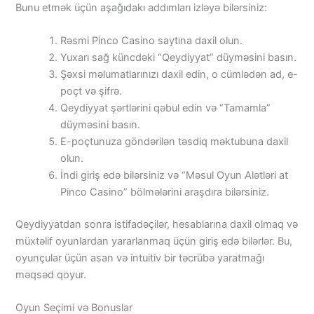
Bunu etmək üçün aşağıdakı addımları izləyə bilərsiniz:
Rəsmi Pinco Casino saytına daxil olun.
Yuxarı sağ küncdəki “Qeydiyyat” düyməsini basın.
Şəxsi məlumatlarınızı daxil edin, o cümlədən ad, e-
poçt və şifrə.
Qeydiyyat şərtlərini qəbul edin və “Tamamla”
düyməsini basın.
E-poçtunuza göndərilən təsdiq məktubuna daxil
olun.
İndi giriş edə bilərsiniz və “Məsul Oyun Alətləri at
Pinco Casino” bölmələrini araşdıra bilərsiniz.
Qeydiyyatdan sonra istifadəçilər, hesablarına daxil olmaq və
müxtəlif oyunlardan yararlanmaq üçün giriş edə bilərlər. Bu,
oyunçular üçün asan və intuitiv bir təcrübə yaratmağı
məqsəd qoyur.
Oyun Seçimi və Bonuslar