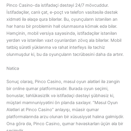
Pinco Casino-da istifadəçi dəstəyi 24/7 mövcuddur.
İstifadəçilər, canlı çat, e-poçt və telefon vasitəsilə dəstək
xidməti ilə əlaqə qura bilərlər. Bu, oyunçuların istənilən an
hər hansı bir problemin həll olunmasına kömək edə bilər.
Həmçinin, mobil versiya sayəsində, istifadəçilər istənilən
yerdən və istənilən vaxt oyunlardan zövq ala bilərlər. Mobil
tətbiq sürətli yüklənmə və rahat interfeys ilə təchiz
olunmuşdur ki, bu da oyunçuların təcrübəsini daha da artırır.
Nəticə
Sonuç olaraq, Pinco Casino, məsul oyun alətləri ilə zəngin
bir online qumar platformasıdır. Burada oyun seçimi,
bonuslar, təhlükəsizlik və istifadəçi dəstəyi şübhəsiz ki,
müştəri məmnuniyyətini ön planda saxlayır. “Məsul Oyun
Alətləri at Pinco Casino” anlayışı, müasir qumar
platformalarında arzu olunan bir xüsusiyyət halına gəlmişdir.
Ona görə də, Pinco Casino, qumar həvəskarları üçün əla bir
seçimdir.