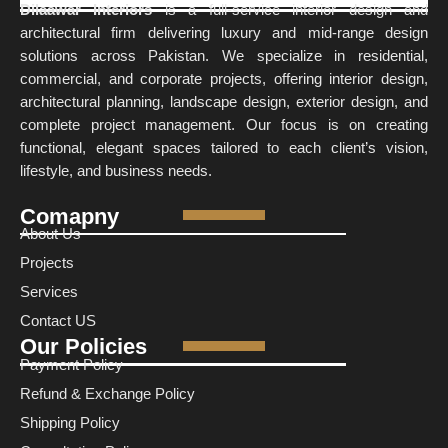
Dilaawar Interiors
is a full-service interior design and
architectural firm delivering luxury and mid-range design
solutions across Pakistan. We specialize in residential,
commercial, and corporate projects, offering interior design,
architectural planning, landscape design, exterior design, and
complete project management. Our focus is on creating
functional, elegant spaces tailored to each client’s vision,
lifestyle, and business needs.
Comapny
About Us
Projects
Services
Contact US
Our Policies
Payment Policy
Refund & Exchange Policy
Shipping Policy