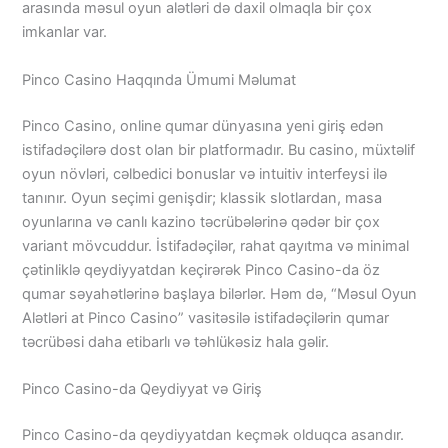
arasında məsul oyun alətləri də daxil olmaqla bir çox
imkanlar var.
Pinco Casino Haqqında Ümumi Məlumat
Pinco Casino, online qumar dünyasına yeni giriş edən
istifadəçilərə dost olan bir platformadır. Bu casino, müxtəlif
oyun növləri, cəlbedici bonuslar və intuitiv interfeysi ilə
tanınır. Oyun seçimi genişdir; klassik slotlardan, masa
oyunlarına və canlı kazino təcrübələrinə qədər bir çox
variant mövcuddur. İstifadəçilər, rahat qayıtma və minimal
çətinliklə qeydiyyatdan keçirərək Pinco Casino-da öz
qumar səyahətlərinə başlaya bilərlər. Həm də, “Məsul Oyun
Alətləri at Pinco Casino” vasitəsilə istifadəçilərin qumar
təcrübəsi daha etibarlı və təhlükəsiz hala gəlir.
Pinco Casino-da Qeydiyyat və Giriş
Pinco Casino-da qeydiyyatdan keçmək olduqca asandır.