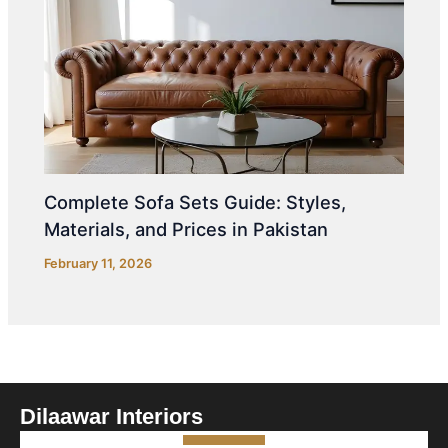
Complete Sofa Sets Guide: Styles,
Materials, and Prices in Pakistan
February 11, 2026
Dilaawar Interiors