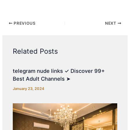
PREVIOUS
NEXT
Related Posts
telegram nude links ✓ Discover 99+
Best Adult Channels ➤
January 23, 2024