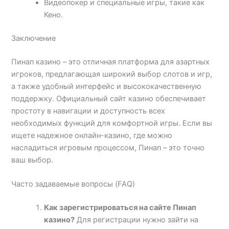
Видеопокер и специальные игры, такие как
Кено.
Заключение
Пинап казино – это отличная платформа для азартных
игроков, предлагающая широкий выбор слотов и игр,
а также удобный интерфейс и высококачественную
поддержку. Официальный сайт казино обеспечивает
простоту в навигации и доступность всех
необходимых функций для комфортной игры. Если вы
ищете надежное онлайн-казино, где можно
насладиться игровым процессом, Пинап – это точно
ваш выбор.
Часто задаваемые вопросы (FAQ)
Как зарегистрироваться на сайте Пинап
казино?
Для регистрации нужно зайти на