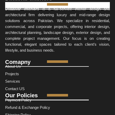
Dilaawar Interiors
is a full-service interior design and
architectural firm delivering luxury and mid-range design
solutions across Pakistan. We specialize in residential,
commercial, and corporate projects, offering interior design,
architectural planning, landscape design, exterior design, and
complete project management. Our focus is on creating
functional, elegant spaces tailored to each client’s vision,
lifestyle, and business needs.
Comapny
About Us
Projects
Services
Contact US
Our Policies
Payment Policy
Refund & Exchange Policy
Shipping Policy