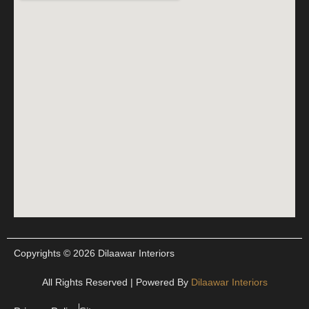
Copyrights © 2026 Dilaawar Interiors
All Rights Reserved | Powered By
Dilaawar Interiors