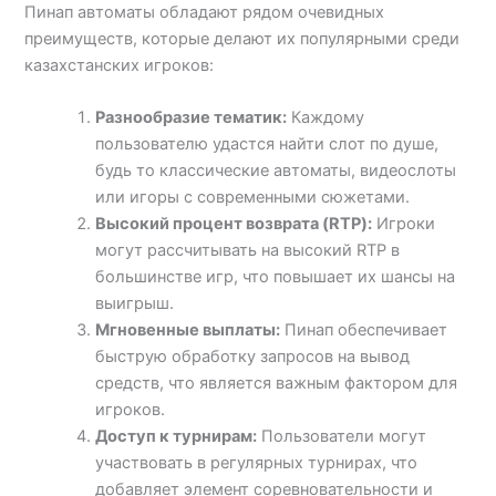
Пинап автоматы обладают рядом очевидных
преимуществ, которые делают их популярными среди
казахстанских игроков:
Разнообразие тематик:
Каждому
пользователю удастся найти слот по душе,
будь то классические автоматы, видеослоты
или игоры с современными сюжетами.
Высокий процент возврата (RTP):
Игроки
могут рассчитывать на высокий RTP в
большинстве игр, что повышает их шансы на
выигрыш.
Мгновенные выплаты:
Пинап обеспечивает
быструю обработку запросов на вывод
средств, что является важным фактором для
игроков.
Доступ к турнирам:
Пользователи могут
участвовать в регулярных турнирах, что
добавляет элемент соревновательности и