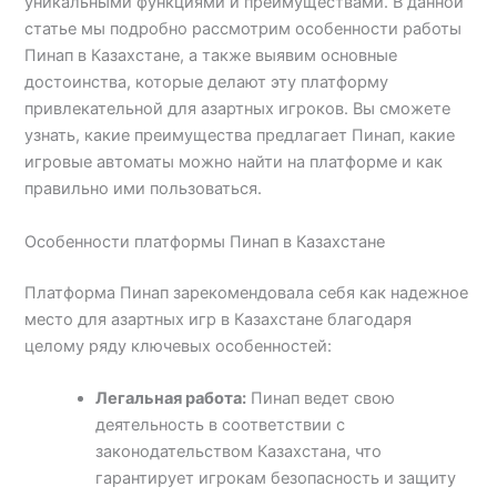
уникальными функциями и преимуществами. В данной
статье мы подробно рассмотрим особенности работы
Пинап в Казахстане, а также выявим основные
достоинства, которые делают эту платформу
привлекательной для азартных игроков. Вы сможете
узнать, какие преимущества предлагает Пинап, какие
игровые автоматы можно найти на платформе и как
правильно ими пользоваться.
Особенности платформы Пинап в Казахстане
Платформа Пинап зарекомендовала себя как надежное
место для азартных игр в Казахстане благодаря
целому ряду ключевых особенностей:
Легальная работа:
Пинап ведет свою
деятельность в соответствии с
законодательством Казахстана, что
гарантирует игрокам безопасность и защиту