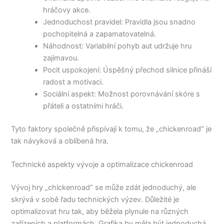
hráčovy akce.
Jednoduchost pravidel: Pravidla jsou snadno
pochopitelná a zapamatovatelná.
Náhodnost: Variabilní pohyb aut udržuje hru
zajímavou.
Pocit uspokojení: Úspěšný přechod silnice přináší
radost a motivaci.
Sociální aspekt: Možnost porovnávání skóre s
přáteli a ostatními hráči.
Tyto faktory společně přispívají k tomu, že „chickenroad“ je
tak návyková a oblíbená hra.
Technické aspekty vývoje a optimalizace chickenroad
Vývoj hry „chickenroad“ se může zdát jednoduchý, ale
skrývá v sobě řadu technických výzev. Důležité je
optimalizovat hru tak, aby běžela plynule na různých
zařízeních a platformách. Grafika by měla být jednoduchá,