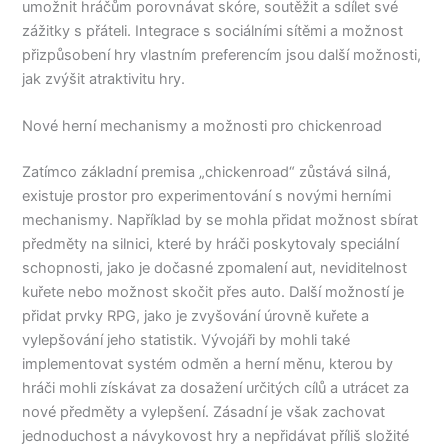
umožnit hráčům porovnávat skóre, soutěžit a sdílet své
zážitky s přáteli. Integrace s sociálními sítěmi a možnost
přizpůsobení hry vlastním preferencím jsou další možnosti,
jak zvýšit atraktivitu hry.
Nové herní mechanismy a možnosti pro chickenroad
Zatímco základní premisa „chickenroad“ zůstává silná,
existuje prostor pro experimentování s novými herními
mechanismy. Například by se mohla přidat možnost sbírat
předměty na silnici, které by hráči poskytovaly speciální
schopnosti, jako je dočasné zpomalení aut, neviditelnost
kuřete nebo možnost skočit přes auto. Další možností je
přidat prvky RPG, jako je zvyšování úrovně kuřete a
vylepšování jeho statistik. Vývojáři by mohli také
implementovat systém odměn a herní měnu, kterou by
hráči mohli získávat za dosažení určitých cílů a utrácet za
nové předměty a vylepšení. Zásadní je však zachovat
jednoduchost a návykovost hry a nepřidávat příliš složité