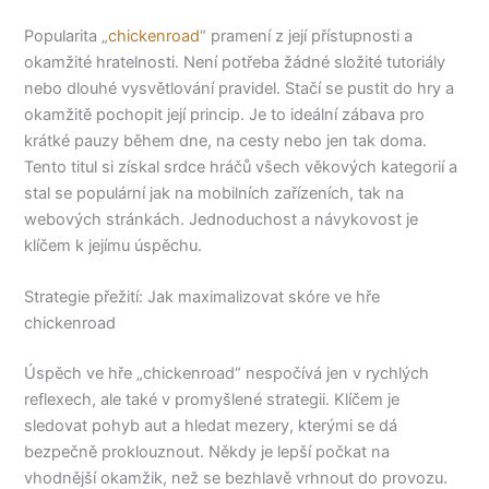
Popularita „
chickenroad
“ pramení z její přístupnosti a
okamžité hratelnosti. Není potřeba žádné složité tutoriály
nebo dlouhé vysvětlování pravidel. Stačí se pustit do hry a
okamžitě pochopit její princip. Je to ideální zábava pro
krátké pauzy během dne, na cesty nebo jen tak doma.
Tento titul si získal srdce hráčů všech věkových kategorií a
stal se populární jak na mobilních zařízeních, tak na
webových stránkách. Jednoduchost a návykovost je
klíčem k jejímu úspěchu.
Strategie přežití: Jak maximalizovat skóre ve hře
chickenroad
Úspěch ve hře „chickenroad“ nespočívá jen v rychlých
reflexech, ale také v promyšlené strategii. Klíčem je
sledovat pohyb aut a hledat mezery, kterými se dá
bezpečně proklouznout. Někdy je lepší počkat na
vhodnější okamžik, než se bezhlavě vrhnout do provozu.