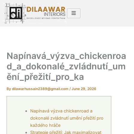
Skip
to
content
Napínavá_výzva_chickenroa
d_a_dokonalé_zvládnutí_um
ění_přežití_pro_ka
By
dilawarhussain2389@gmail.com
/
June 29, 2026
Napínavá výzva chickenroad a
dokonalé zvládnutí umění přežití pro
každého hráče
Strategie přežití: Jak maximalizovat