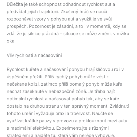
Důležitá je také schopnost odhadnout rychlost aut a
předvídat jejich trajektorii. Zkušený hráč se naučí
rozpoznávat vzory v pohybu aut a využít je ve svůj
prospěch. Pozornost je zásadní, a to i v momentě, kdy se
zdá, že je silnice prázdná – situace se může změnit v mžiku
oka.
Vliv rychlosti a načasování
Rychlost kuřete a načasování pohybu hrají klíčovou roli v
úspěšném přežití. Příliš rychlý pohyb může vést k
nečekané kolizi, zatímco příliš pomalý pohyb může kuře
nechat zaseknuté v nebezpečné zóně. Je třeba najít
optimální rychlost a načasovat pohyb tak, aby se kuře
dostalo na druhou stranu v ten správný moment. Zvládnutí
tohoto umění vyžaduje praxi a trpělivost. Naučte se
využívat krátké pauzy v provozu a proklouznout mezi auty
s maximální efektivitou. Experimentujte s různými
strategiemi a najděte tu, která vám nejlépe vyhovuje.