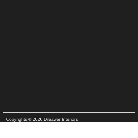
Copyrights © 2026 Dilaawar Interiors
All Rights Reserved | Powered By
Dilaawar Interiors