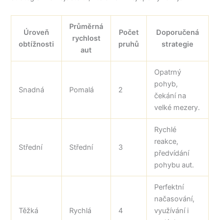
Průměrná
Úroveň
Počet
Doporučená
rychlost
obtížnosti
pruhů
strategie
aut
Opatrný
pohyb,
Snadná
Pomalá
2
čekání na
velké mezery.
Rychlé
reakce,
Střední
Střední
3
předvídání
pohybu aut.
Perfektní
načasování,
Těžká
Rychlá
4
využívání i