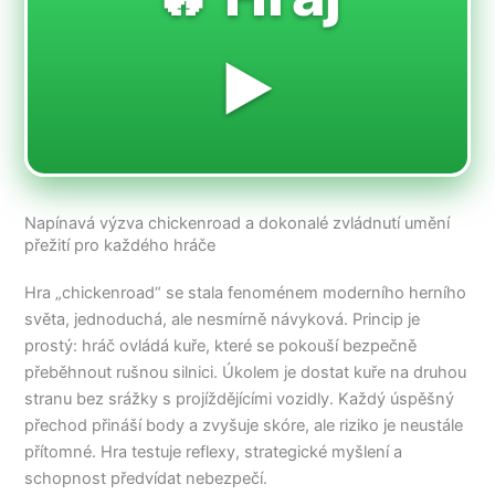
▶️
Napínavá výzva chickenroad a dokonalé zvládnutí umění
přežití pro každého hráče
Hra „chickenroad“ se stala fenoménem moderního herního
světa, jednoduchá, ale nesmírně návyková. Princip je
prostý: hráč ovládá kuře, které se pokouší bezpečně
přeběhnout rušnou silnici. Úkolem je dostat kuře na druhou
stranu bez srážky s projíždějícími vozidly. Každý úspěšný
přechod přináší body a zvyšuje skóre, ale riziko je neustále
přítomné. Hra testuje reflexy, strategické myšlení a
schopnost předvídat nebezpečí.