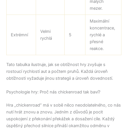
malých
mezer.
Maximální
koncentrace,
Velmi
Extrémní
5
rychlé a
rychlá
přesné
reakce.
Tato tabulka ilustruje, jak se obtížnost hry zvyšuje s
rostoucí rychlostí aut a počtem pruhů. Každá úroveň
obtížnosti vyžaduje jinou strategii a úroveň dovedností.
Psychologie hry: Proč nás chickenroad tak baví?
Hra „chickenroad“ má v sobě něco neodolatelného, co nás
nutí hrát znovu a znovu. Jedním z důvodů je pocit
uspokojení z překonání překážek a dosažení cíle. Každý
úspěšný přechod silnice přináší okamžitou odměnu v