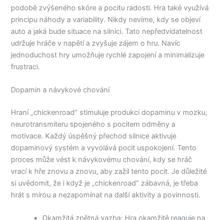
podobě zvýšeného skóre a pocitu radosti. Hra také využívá
principu náhody a variability. Nikdy nevíme, kdy se objeví
auto a jaká bude situace na silnici. Tato nepředvídatelnost
udržuje hráče v napětí a zvyšuje zájem o hru. Navíc
jednoduchost hry umožňuje rychlé zapojení a minimalizuje
frustraci.
Dopamin a návykové chování
Hraní „chickenroad“ stimuluje produkci dopaminu v mozku,
neurotransmiteru spojeného s pocitem odměny a
motivace. Každý úspěšný přechod silnice aktivuje
dopaminový systém a vyvolává pocit uspokojení. Tento
proces může vést k návykovému chování, kdy se hráč
vrací k hře znovu a znovu, aby zažil tento pocit. Je důležité
si uvědomit, že i když je „chickenroad“ zábavná, je třeba
hrát s mírou a nezapomínat na další aktivity a povinnosti.
Okamžitá zpětná vazba: Hra okamžitě reaguje na