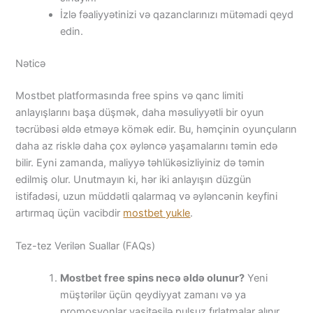
İzlə fəaliyyətinizi və qazanclarınızı mütəmadi qeyd
edin.
Nəticə
Mostbet platformasında free spins və qanc limiti
anlayışlarını başa düşmək, daha məsuliyyətli bir oyun
təcrübəsi əldə etməyə kömək edir. Bu, həmçinin oyunçuların
daha az risklə daha çox əyləncə yaşamalarını təmin edə
bilir. Eyni zamanda, maliyyə təhlükəsizliyiniz də təmin
edilmiş olur. Unutmayın ki, hər iki anlayışın düzgün
istifadəsi, uzun müddətli qalarmaq və əyləncənin keyfini
artırmaq üçün vacibdir
mostbet yukle
.
Tez-tez Verilən Suallar (FAQs)
Mostbet free spins necə əldə olunur?
Yeni
müştərilər üçün qeydiyyat zamanı və ya
promosyonlar vasitəsilə pulsuz fırlatmalar alınır.