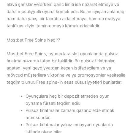
əlavə şanslar verərkən, qanc limiti isə nəzarət etməyə və
daha məsuliyyətli oyuna kömək edir. Bu anlayışları anlamaq,
həm daha yaxşı bir təcrübə əldə etməyə, həm də maliyyə
təhlükəsizliyini təmin etməyə kömək edəcəkdir.
Mostbet Free Spins Nədir?
Mostbet Free Spins, oyunçulara slot oyunlarında pulsuz
fırlatma nəzərdə tutan bir təklifdir. Bu pulsuz fırlatmalar,
adətən, yeni qeydiyyatdan keçən istifadəçilərə və ya
mövcud müştərilərə viktorina və ya promosyonlar vasitəsilə
təqdim olunur. Free spins-in əsas xüsusiyyətləri bunlardır:
Oyunçulara heç bir depozit etmədən oyun
oynama fürsəti təqdim edir.
Pulsuz fırlatmalar zamanı qazanc əldə etmək
mümkündür.
Pulsuz fırlatmalar yalnız müəyyən oyunlarda
istifadə oluna bilər.