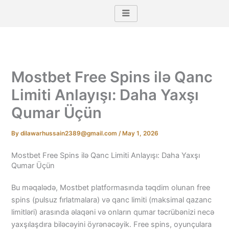
Skip
to
content
Mostbet Free Spins ilə Qanc
Limiti Anlayışı: Daha Yaxşı
Qumar Üçün
By
dilawarhussain2389@gmail.com
/
May 1, 2026
Mostbet Free Spins ilə Qanc Limiti Anlayışı: Daha Yaxşı
Qumar Üçün
Bu məqalədə, Mostbet platformasında təqdim olunan free
spins (pulsuz fırlatmalara) və qanc limiti (maksimal qazanc
limitləri) arasında əlaqəni və onların qumar təcrübənizi necə
yaxşılaşdıra biləcəyini öyrənəcəyik. Free spins, oyunçulara