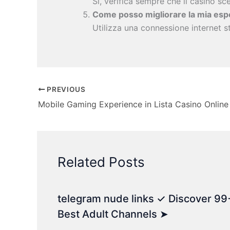
Sì, verifica sempre che il casinò sc
Come posso migliorare la mia esp
Utilizza una connessione internet st
PREVIOUS
Related Posts
telegram nude links ✓ Discover 99
Best Adult Channels ➤