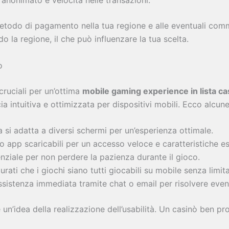
 metodo di pagamento nella tua regione e alle eventuali com
 la regione, il che può influenzare la tua scelta.
o
 cruciali per un’ottima
mobile gaming experience in lista c
a intuitiva e ottimizzata per dispositivi mobili. Ecco alcune
 si adatta a diversi schermi per un’esperienza ottimale.
o app scaricabili per un accesso veloce e caratteristiche es
ziale per non perdere la pazienza durante il gioco.
rati che i giochi siano tutti giocabili su mobile senza limita
ssistenza immediata tramite chat o email per risolvere even
e un’idea della realizzazione dell’usabilità. Un casinò ben p