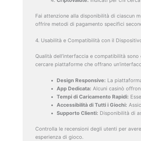
Fai attenzione alla disponibilità di ciascun
offrire metodi di pagamento specifici secondo
4. Usabilità e Compatibilità con il Dispositiv
Qualità dell’interfaccia e compatibilità sono
cercare piattaforme che offrano un’interfacci
Design Responsive:
La piattaforma
App Dedicata:
Alcuni casinò offron
Tempi di Caricamento Rapidi:
Essen
Accessibilità di Tutti i Giochi:
Assicu
Supporto Clienti:
Disponibilità di a
Controlla le recensioni degli utenti per aver
esperienza di gioco.