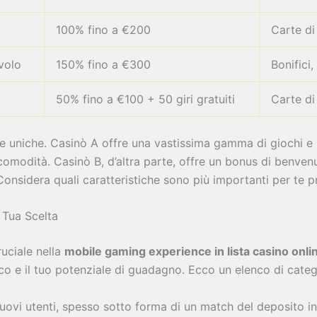
100% fino a €200
Carte di
volo
150% fino a €300
Bonifici
50% fino a €100 + 50 giri gratuiti
Carte di
he uniche. Casinò A offre una vastissima gamma di giochi e 
 comodità. Casinò B, d’altra parte, offre un bonus di benven
. Considera quali caratteristiche sono più importanti per te 
 Tua Scelta
uciale nella
mobile gaming experience in lista casino on
oco e il tuo potenziale di guadagno. Ecco un elenco di cate
uovi utenti, spesso sotto forma di un match del deposito ini