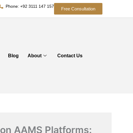
Phone: +92 3111 147 157
Free Consultation
Blog
About
Contact Us
Non AAMS Platforms: