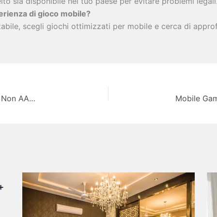
elto sia disponibile nel tuo paese per evitare problemi legali
erienza di gioco mobile?
abile, scegli giochi ottimizzati per mobile e cerca di appro
Mobile Gaming Experience in Lista Casino Online Non AAMS Platforms: Guida alla Scelta Migliore
+