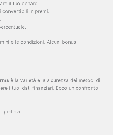
iare il tuo denaro.
 convertibili in premi.
.
percentuale.
mini e le condizioni. Alcuni bonus
orms
è la varietà e la sicurezza dei metodi di
e i tuoi dati finanziari. Ecco un confronto
prelievi.