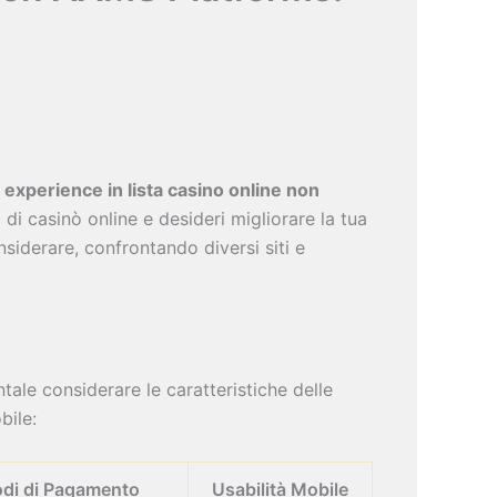
experience in lista casino online non
 di casinò online e desideri migliorare la tua
siderare, confrontando diversi siti e
tale considerare le caratteristiche delle
bile:
di di Pagamento
Usabilità Mobile