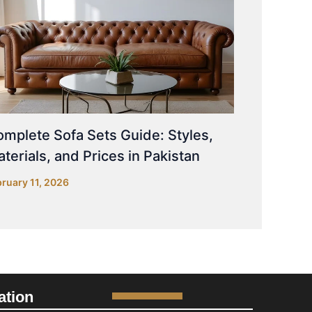
mplete Sofa Sets Guide: Styles,
terials, and Prices in Pakistan
bruary 11, 2026
ation