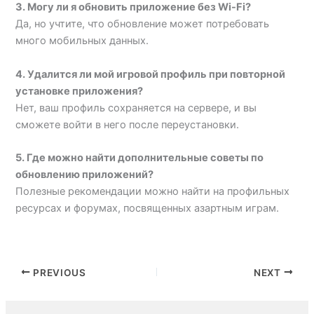
3. Могу ли я обновить приложение без Wi-Fi?
Да, но учтите, что обновление может потребовать
много мобильных данных.
4. Удалится ли мой игровой профиль при повторной
установке приложения?
Нет, ваш профиль сохраняется на сервере, и вы
сможете войти в него после переустановки.
5. Где можно найти дополнительные советы по
обновлению приложений?
Полезные рекомендации можно найти на профильных
ресурсах и форумах, посвященных азартным играм.
PREVIOUS
NEXT