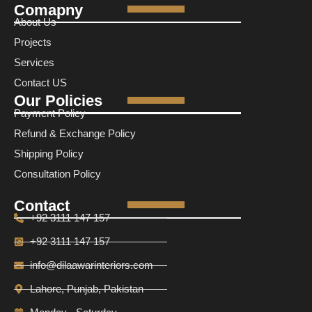
Comapny
About Us
Projects
Services
Contact US
Our Policies
Payment Policy
Refund & Exchange Policy
Shipping Policy
Consultation Policy
Contact
+92 3111 147 157
+92 3111 147 157
info@dilaawarinteriors.com
Lahore, Punjab, Pakistan