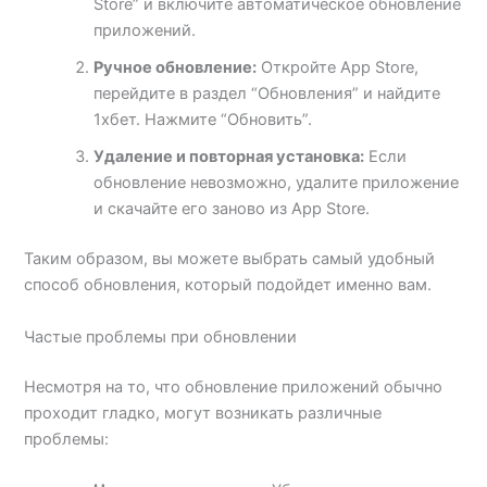
Store” и включите автоматическое обновление
приложений.
Ручное обновление:
Откройте App Store,
перейдите в раздел “Обновления” и найдите
1хбет. Нажмите “Обновить”.
Удаление и повторная установка:
Если
обновление невозможно, удалите приложение
и скачайте его заново из App Store.
Таким образом, вы можете выбрать самый удобный
способ обновления, который подойдет именно вам.
Частые проблемы при обновлении
Несмотря на то, что обновление приложений обычно
проходит гладко, могут возникать различные
проблемы: