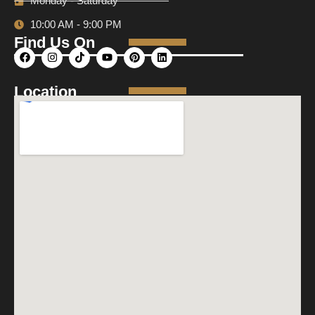
Monday - Saturday
10:00 AM - 9:00 PM
Find Us On
F
I
T
Y
P
L
a
n
i
o
i
i
c
s
k
u
n
n
e
t
t
t
t
k
Location
b
a
o
u
e
e
o
g
k
b
r
d
o
r
e
e
i
k
a
s
n
m
t