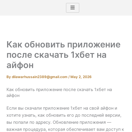
Skip
to
content
Как обновить приложение
после скачать 1хбет на
айфон
By
dilawarhussain2389@gmail.com
/
May 2, 2026
Как обновить приложение после скачать 1хбет на
айфон
Если вы скачали приложение 1хбет на свой айфон и
хотите узнать, как обновить его до последней версии,
вы попали по адресу. Обновление приложения —
важная процедура, которая обеспечивает вам доступ к