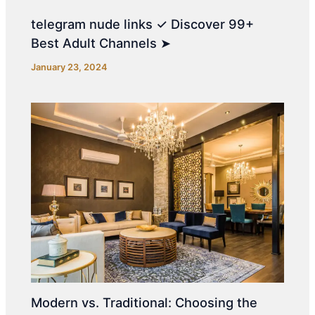
telegram nude links ✓ Discover 99+
Best Adult Channels ➤
January 23, 2024
Modern vs. Traditional: Choosing the