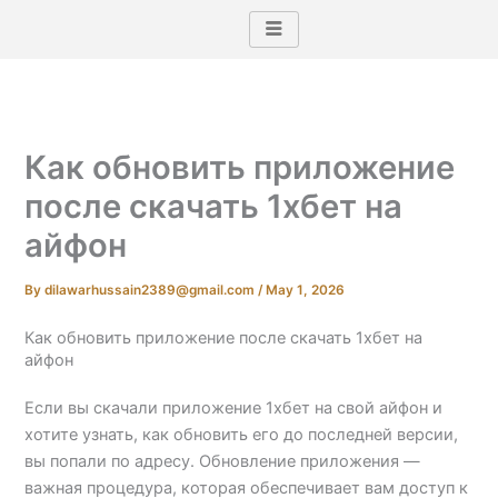
Skip
to
content
Как обновить приложение
после скачать 1хбет на
айфон
By
dilawarhussain2389@gmail.com
/
May 1, 2026
Как обновить приложение после скачать 1хбет на
айфон
Если вы скачали приложение 1хбет на свой айфон и
хотите узнать, как обновить его до последней версии,
вы попали по адресу. Обновление приложения —
важная процедура, которая обеспечивает вам доступ к