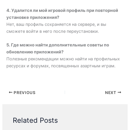
4. Удалится ли мой игровой профиль при повторной
установке приложения?
Нет, ваш профиль сохраняется на сервере, и вы
сможете войти в него после переустановки.
5. Где можно найти дополнительные советы по
обновлению приложений?
Полезные рекомендации можно найти на профильных
ресурсах и форумах, посвященных азартным играм.
PREVIOUS
NEXT
Related Posts