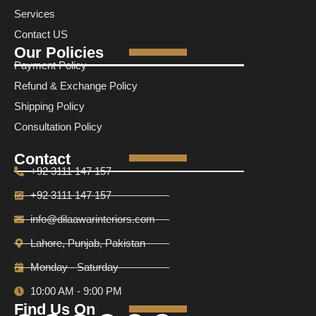
Services
Contact US
Our Policies
Payment Policy
Refund & Exchange Policy
Shipping Policy
Consultation Policy
Contact
+92 3111 147 157
+92 3111 147 157
info@dilaawarinteriors.com
Lahore, Punjab, Pakistan
Monday - Saturday
10:00 AM - 9:00 PM
Find Us On