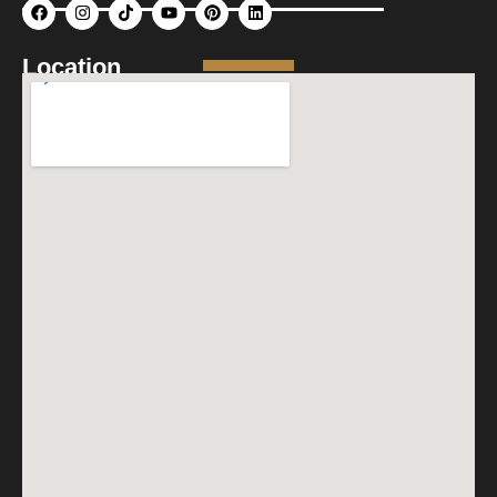
F
I
T
Y
P
L
a
n
i
o
i
i
c
s
k
u
n
n
e
t
t
t
t
k
Location
b
a
o
u
e
e
o
g
k
b
r
d
o
r
e
e
i
k
a
s
n
m
t