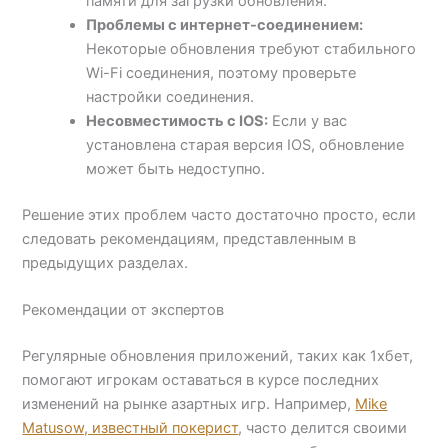
памяти для загрузки обновления.
Проблемы с интернет-соединением:
Некоторые обновления требуют стабильного
Wi-Fi соединения, поэтому проверьте
настройки соединения.
Несовместимость с IOS:
Если у вас
установлена старая версия IOS, обновление
может быть недоступно.
Решение этих проблем часто достаточно просто, если
следовать рекомендациям, представленным в
предыдущих разделах.
Рекомендации от экспертов
Регулярные обновления приложений, таких как 1хбет,
помогают игрокам оставаться в курсе последних
изменений на рынке азартных игр. Например,
Mike
Matusow, известный покерист
, часто делится своими