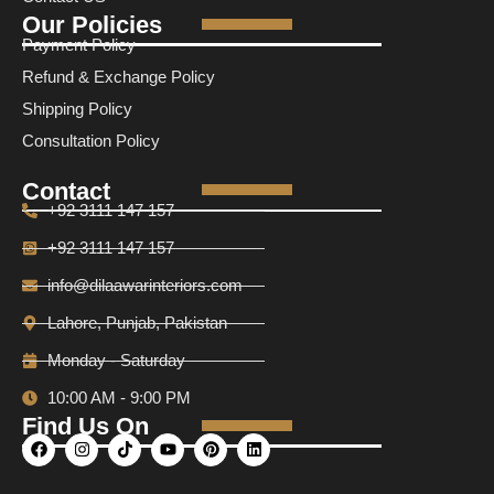
Our Policies
Payment Policy
Refund & Exchange Policy
Shipping Policy
Consultation Policy
Contact
+92 3111 147 157
+92 3111 147 157
info@dilaawarinteriors.com
Lahore, Punjab, Pakistan
Monday - Saturday
10:00 AM - 9:00 PM
Find Us On
F
I
T
Y
P
L
a
n
i
o
i
i
c
s
k
u
n
n
e
t
t
t
t
k