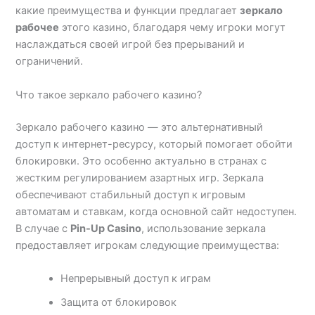
какие преимущества и функции предлагает
зеркало
рабочее
этого казино, благодаря чему игроки могут
наслаждаться своей игрой без прерываний и
ограничений.
Что такое зеркало рабочего казино?
Зеркало рабочего казино — это альтернативный
доступ к интернет-ресурсу, который помогает обойти
блокировки. Это особенно актуально в странах с
жестким регулированием азартных игр. Зеркала
обеспечивают стабильный доступ к игровым
автоматам и ставкам, когда основной сайт недоступен.
В случае с
Pin-Up Casino
, использование зеркала
предоставляет игрокам следующие преимущества:
Непрерывный доступ к играм
Защита от блокировок