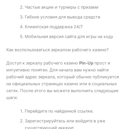
Частые акции и турниры с призами
Гибкие условия для вывода средств
Клиентская поддержка 24/7
Мобильная версия сайта для игры на ходу
Как воспользоваться зеркалом рабочего казино?
Доступ к зеркалу рабочего казино
Pin-Up
прост и
интуитивно понятен. Для начала вам нужно найти
рабочий адрес зеркала, который обычно публикуется
на официальных страницах казино или в социальных
сетях. После этого вы можете выполнить следующие
шаги:
Перейдите по найденной ссылке.
Зарегистрируйтесь или войдите в уже
существующий аккаунт.