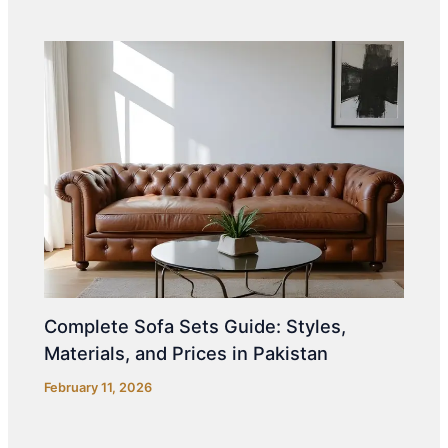
Complete Sofa Sets Guide: Styles,
Materials, and Prices in Pakistan
February 11, 2026