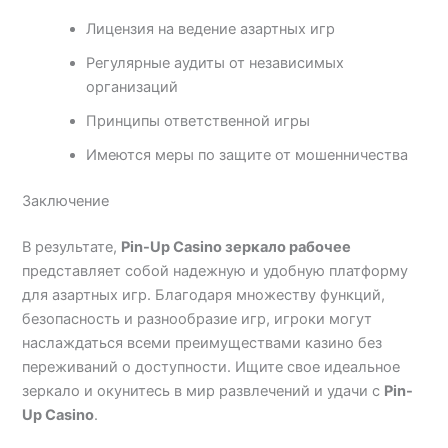
Лицензия на ведение азартных игр
Регулярные аудиты от независимых
организаций
Принципы ответственной игры
Имеются меры по защите от мошенничества
Заключение
В результате,
Pin-Up Casino зеркало рабочее
представляет собой надежную и удобную платформу
для азартных игр. Благодаря множеству функций,
безопасность и разнообразие игр, игроки могут
наслаждаться всеми преимуществами казино без
переживаний о доступности. Ищите свое идеальное
зеркало и окунитесь в мир развлечений и удачи с
Pin-
Up Casino
.