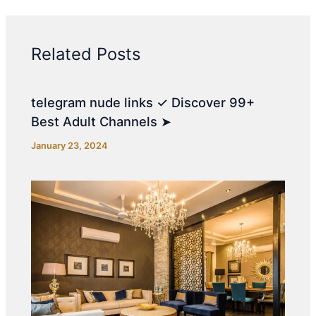
Related Posts
telegram nude links ✓ Discover 99+
Best Adult Channels ➤
January 23, 2024