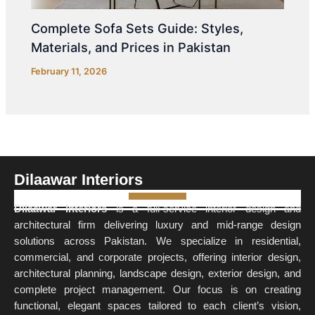
Complete Sofa Sets Guide: Styles,
Materials, and Prices in Pakistan
February 11, 2026
Dilaawar Interiors
Dilaawar Interiors
is a full-service interior design and
architectural firm delivering luxury and mid-range design
solutions across Pakistan. We specialize in residential,
commercial, and corporate projects, offering interior design,
architectural planning, landscape design, exterior design, and
complete project management. Our focus is on creating
functional, elegant spaces tailored to each client’s vision,