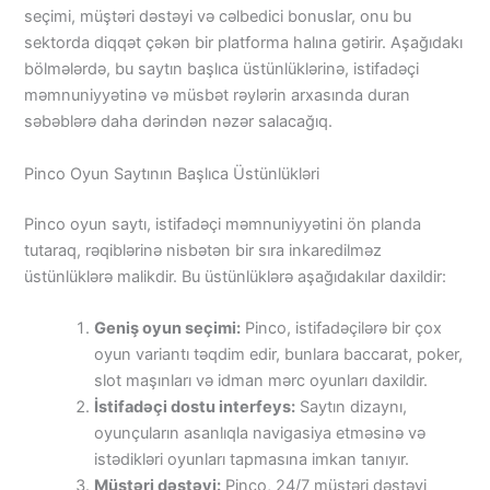
seçimi, müştəri dəstəyi və cəlbedici bonuslar, onu bu
sektorda diqqət çəkən bir platforma halına gətirir. Aşağıdakı
bölmələrdə, bu saytın başlıca üstünlüklərinə, istifadəçi
məmnuniyyətinə və müsbət rəylərin arxasında duran
səbəblərə daha dərindən nəzər salacağıq.
Pinco Oyun Saytının Başlıca Üstünlükləri
Pinco oyun saytı, istifadəçi məmnuniyyətini ön planda
tutaraq, rəqiblərinə nisbətən bir sıra inkaredilməz
üstünlüklərə malikdir. Bu üstünlüklərə aşağıdakılar daxildir:
Geniş oyun seçimi:
Pinco, istifadəçilərə bir çox
oyun variantı təqdim edir, bunlara baccarat, poker,
slot maşınları və idman mərc oyunları daxildir.
İstifadəçi dostu interfeys:
Saytın dizaynı,
oyunçuların asanlıqla navigasiya etməsinə və
istədikləri oyunları tapmasına imkan tanıyır.
Müştəri dəstəyi:
Pinco, 24/7 müştəri dəstəyi