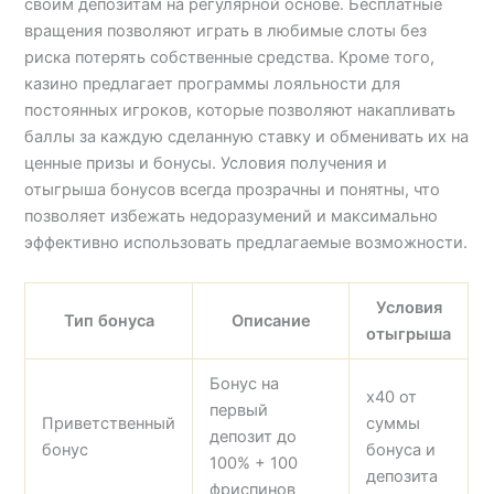
своим депозитам на регулярной основе. Бесплатные
вращения позволяют играть в любимые слоты без
риска потерять собственные средства. Кроме того,
казино предлагает программы лояльности для
постоянных игроков, которые позволяют накапливать
баллы за каждую сделанную ставку и обменивать их на
ценные призы и бонусы. Условия получения и
отыгрыша бонусов всегда прозрачны и понятны, что
позволяет избежать недоразумений и максимально
эффективно использовать предлагаемые возможности.
Условия
Тип бонуса
Описание
отыгрыша
Бонус на
x40 от
первый
Приветственный
суммы
депозит до
бонус
бонуса и
100% + 100
депозита
фриспинов