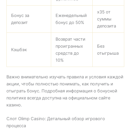
x35 от
Бонус за
Еженедельный
суммы
депозит
бонус до 50%
депозита
Возврат части
проигранных
Без
Кэшбэк
средств до
отыгрыша
10%
Важно внимательно изучать правила и условия каждой
акции, чтобы полностью понимать, как получить и
отыграть бонус. Подробная информация о бонусной
политике всегда доступна на официальном сайте
казино.
Слот Olimp Casino: Детальный обзор игрового
процесса