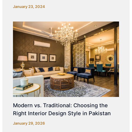
January 23, 2024
Modern vs. Traditional: Choosing the
Right Interior Design Style in Pakistan
January 29, 2026