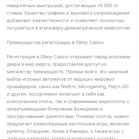
невероятных выигрышей, достигающих x5 000 от
ставки. Качество графики и звукового сопровождения
добавляют реалистичности и позволяют полностью
погрузиться в атмосферу древнегреческой мифологии.
Преимущества регистрации в Olimp Casino
Регистрация в Olimp Casino открывает перед игроками
двери в мир азарта, предоставляя доступ ко
множеству преимуществ. Прежде всего, это широкий
выбор игровых автоматов от ведущих мировых
провайдеров, таких как NetEnt, Microgaming, Play'n GO
и других. Ассортимент включает в себя как
классические слоты, так и современные видеослоты с
захватывающими бонусными функциями и
прогрессивными джекпотами. Помимо слотов, казино
предлагает разнообразные настольные игры, включая
рулетку, блэкджек, покер и баккару, а также игры с
живыми дилерами, которые позволяют ощутить