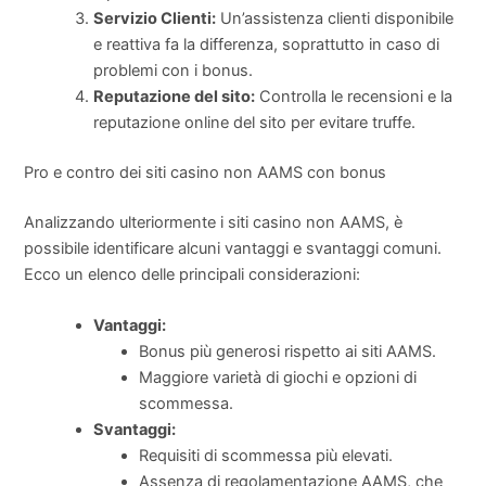
Servizio Clienti:
Un’assistenza clienti disponibile
e reattiva fa la differenza, soprattutto in caso di
problemi con i bonus.
Reputazione del sito:
Controlla le recensioni e la
reputazione online del sito per evitare truffe.
Pro e contro dei siti casino non AAMS con bonus
Analizzando ulteriormente i siti casino non AAMS, è
possibile identificare alcuni vantaggi e svantaggi comuni.
Ecco un elenco delle principali considerazioni:
Vantaggi:
Bonus più generosi rispetto ai siti AAMS.
Maggiore varietà di giochi e opzioni di
scommessa.
Svantaggi:
Requisiti di scommessa più elevati.
Assenza di regolamentazione AAMS, che