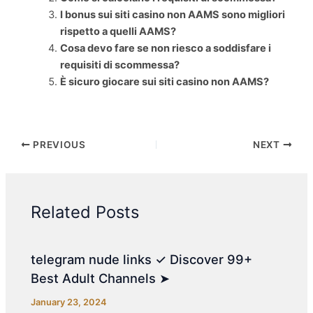
I bonus sui siti casino non AAMS sono migliori
rispetto a quelli AAMS?
Cosa devo fare se non riesco a soddisfare i
requisiti di scommessa?
È sicuro giocare sui siti casino non AAMS?
PREVIOUS
NEXT
Related Posts
telegram nude links ✓ Discover 99+
Best Adult Channels ➤
January 23, 2024