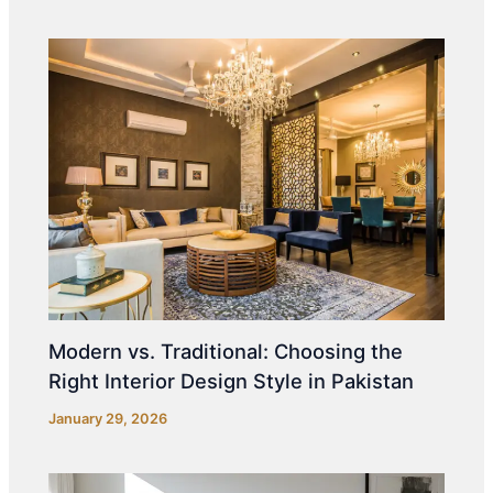
Modern vs. Traditional: Choosing the
Right Interior Design Style in Pakistan
January 29, 2026