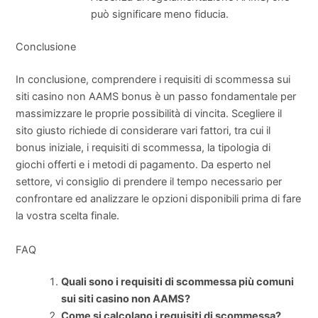
può significare meno fiducia.
Conclusione
In conclusione, comprendere i requisiti di scommessa sui
siti casino non AAMS bonus è un passo fondamentale per
massimizzare le proprie possibilità di vincita. Scegliere il
sito giusto richiede di considerare vari fattori, tra cui il
bonus iniziale, i requisiti di scommessa, la tipologia di
giochi offerti e i metodi di pagamento. Da esperto nel
settore, vi consiglio di prendere il tempo necessario per
confrontare ed analizzare le opzioni disponibili prima di fare
la vostra scelta finale.
FAQ
Quali sono i requisiti di scommessa più comuni
sui siti casino non AAMS?
Come si calcolano i requisiti di scommessa?