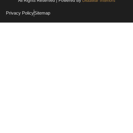
All Rights Reserved | Powered By
Dilaawar Interiors
Privacy Policy
Sitemap