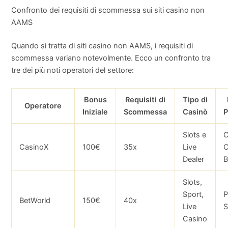
Confronto dei requisiti di scommessa sui siti casino non
AAMS
Quando si tratta di siti casino non AAMS, i requisiti di
scommessa variano notevolmente. Ecco un confronto tra
tre dei più noti operatori del settore:
Bonus
Requisiti di
Tipo di
Operatore
Iniziale
Scommessa
Casinò
Slots e
C
CasinoX
100€
35x
Live
C
Dealer
B
Slots,
Sport,
P
BetWorld
150€
40x
Live
S
Casino