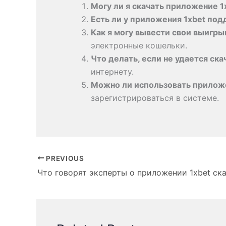
Могу ли я скачать приложение 1x
Есть ли у приложения 1xbet под
Как я могу вывести свои выигр
электронные кошельки.
Что делать, если не удается ск
интернету.
Можно ли использовать приложе
зарегистрироваться в системе.
PREVIOUS
Что говорят эксперты о приложении 1xbet ск