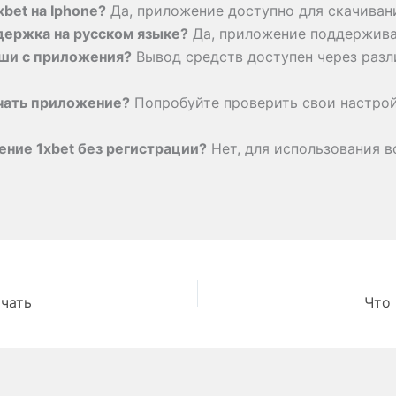
bet на Iphone?
Да, приложение доступно для скачивани
держка на русском языке?
Да, приложение поддержива
ыши с приложения?
Вывод средств доступен через разл
ачать приложение?
Попробуйте проверить свои настрой
ние 1xbet без регистрации?
Нет, для использования 
ачать
Что 