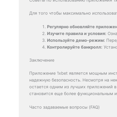
Советы по использованию приложения 1x
Для того чтобы максимально использова
Регулярно обновляйте приложен
Изучите правила и условия:
Озна
Используйте демо-режим:
Перед
Контролируйте банкролл:
Устано
Заключение
Приложение 1xbet является мощным инст
надежную безопасность. Несмотря на не
остается одним из лучших приложений в
становится еще более функциональным и
Часто задаваемые вопросы (FAQ)