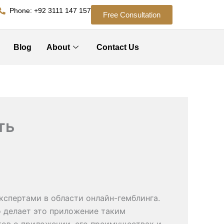
Phone: +92 3111 147 157
Free Consultation
Blog
About
Contact Us
ть
кспертами в области онлайн-гемблинга.
о делает это приложение таким