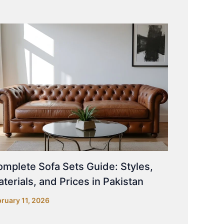
mplete Sofa Sets Guide: Styles,
terials, and Prices in Pakistan
bruary 11, 2026