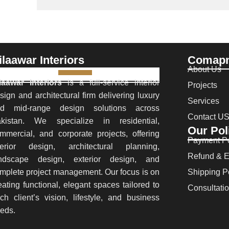
ilaawar Interiors
Comap
About Us
laawar Interiors
is a full-service interior
Projects
sign and architectural firm delivering luxury
Services
d mid-range design solutions across
Contact U
kistan. We specialize in residential,
Our Pol
mmercial, and corporate projects, offering
Payment Po
terior design, architectural planning,
Refund & E
ndscape design, exterior design, and
Shipping P
mplete project management. Our focus is on
eating functional, elegant spaces tailored to
Consultatio
ch client’s vision, lifestyle, and business
eds.