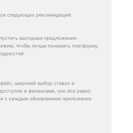
ься следующих рекомендаций:
опустить выгодные предложения.
режим, чтобы лучше понимать платформу.
рудностей.
фейс, широкий выбор ставок и
доступом и финансами, оно все равно
, и с каждым обновлением приложение