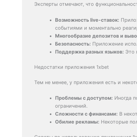
Эксперты отмечают, что функциональност
Возможность live-ставок:
Прилож
событиями и моментально реаги
Многообразие депозитов и выво
Безопасность:
Приложение испол
Поддержка разных языков:
Это 
Недостатки приложения 1xbet
Тем не менее, у приложения есть и нек
Проблемы с доступом:
Иногда п
ограничений.
Сложности с финансами:
В некот
Обилие рекламы:
Некоторые пол