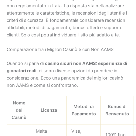
non regolamentato in Italia. La risposta sta nell’analizzare
attentamente le caratteristiche, le recensioni degli utenti e i
criteri di sicurezza. È fondamentale considerare recensioni
affidabili, metodi di pagamento, bonus offerti e supporto
clienti. Solo così potrai individuare il sito più adatto a te.
Comparazione tra i Migliori Casinò Sicuri Non AAMS
Quando si parla di
casino sicuri non AAMS: esperienze di
giocatori reali
, ci sono diverse opzioni da prendere in
considerazione. Ecco una panoramica dei migliori casinò
non AAMS e come si confrontano.
Nome
Metodi di
Bonus di
del
Licenza
Pagamento
Benvenuto
Casinò
Malta
Visa,
100% fino