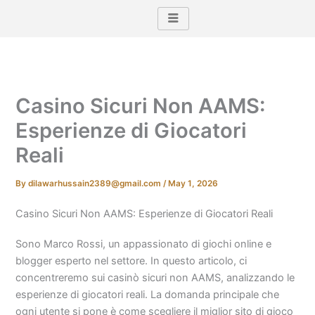
Skip
to
content
Casino Sicuri Non AAMS:
Esperienze di Giocatori
Reali
By
dilawarhussain2389@gmail.com
/
May 1, 2026
Casino Sicuri Non AAMS: Esperienze di Giocatori Reali
Sono Marco Rossi, un appassionato di giochi online e
blogger esperto nel settore. In questo articolo, ci
concentreremo sui casinò sicuri non AAMS, analizzando le
esperienze di giocatori reali. La domanda principale che
ogni utente si pone è come scegliere il miglior sito di gioco