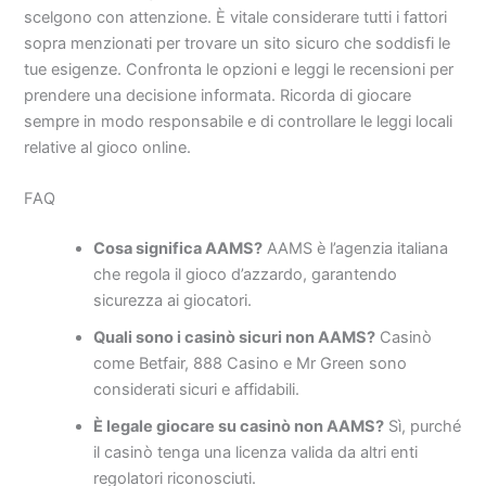
scelgono con attenzione. È vitale considerare tutti i fattori
sopra menzionati per trovare un sito sicuro che soddisfi le
tue esigenze. Confronta le opzioni e leggi le recensioni per
prendere una decisione informata. Ricorda di giocare
sempre in modo responsabile e di controllare le leggi locali
relative al gioco online.
FAQ
Cosa significa AAMS?
AAMS è l’agenzia italiana
che regola il gioco d’azzardo, garantendo
sicurezza ai giocatori.
Quali sono i casinò sicuri non AAMS?
Casinò
come Betfair, 888 Casino e Mr Green sono
considerati sicuri e affidabili.
È legale giocare su casinò non AAMS?
Sì, purché
il casinò tenga una licenza valida da altri enti
regolatori riconosciuti.