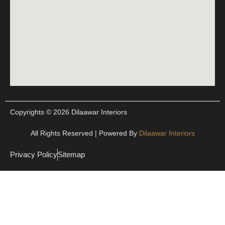
Copyrights © 2026 Dilaawar Interiors
All Rights Reserved | Powered By
Dilaawar Interiors
Privacy Policy
Sitemap