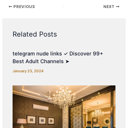
PREVIOUS
NEXT
Related Posts
telegram nude links ✓ Discover 99+
Best Adult Channels ➤
January 23, 2024